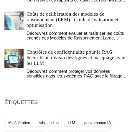
fournissant des rapports de culture personnalisés,
des manuels d'équipement intelligents et des
prévisions de marché en temps réel. Elle aide les
Coûts de délibération des modèles de
petits et grands agriculteurs à prendre de meilleures
décisions, avec une transparence et une fiabilité
raisonnement (LRM) : Guide d'évaluation et
sans précédent.
optimisation
Découvrez comment évaluer et maîtriser les coûts
cachés des Modèles de Raisonnement Large
(LRM). Analyse des impacts financiers,
énergétiques et techniques avec des stratégies
Contrôles de confidentialité pour le RAG :
concrètes pour optimiser vos déploiements IA en
2026.
Sécurité au niveau des lignes et masquage avant
les LLM
Découvrez comment protéger vos données
sensibles dans les systèmes RAG avec le filtrage
au niveau des lignes et le masquage avant l'IA.
Évitez les fuites, les amendes et la perte de
confiance en appliquant des contrôles de sécurité
efficaces.
ÉTIQUETTES
IA générative
vibe coding
LLM
gouvernance IA