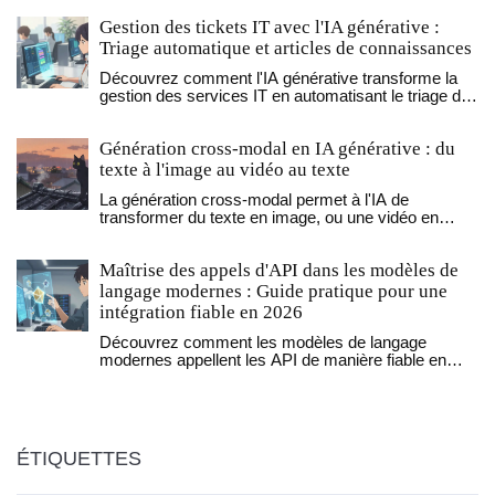
Gestion des tickets IT avec l'IA générative :
Triage automatique et articles de connaissances
Découvrez comment l'IA générative transforme la
gestion des services IT en automatisant le triage des
tickets et en enrichissant les bases de
connaissances. Réduisez les temps de réponse et
Génération cross-modal en IA générative : du
libérez vos équipes.
texte à l'image au vidéo au texte
La génération cross-modal permet à l'IA de
transformer du texte en image, ou une vidéo en
description écrite. Découvrez comment ça marche,
ses applications, ses limites et les enjeux éthiques
Maîtrise des appels d'API dans les modèles de
en 2026.
langage modernes : Guide pratique pour une
intégration fiable en 2026
Découvrez comment les modèles de langage
modernes appellent les API de manière fiable en
2026. Guide pratique sur les défis, bonnes pratiques
et comparaisons entre GPT-4 Turbo, Claude 3 Opus
et Gemini 1.5 Pro. Évitez les erreurs coûteuses et
optimisez vos intégrations avec des stratégies
éprouvées.
ÉTIQUETTES