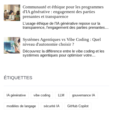
prompts IA sécurisés.
Communauté et éthique pour les programmes
d'IA générative : engagement des parties
prenantes et transparence
L'usage éthique de l'IA générative repose sur la
transparence, l'engagement des parties prenantes et
la responsabilité humaine. Découvrez comment les
universités et les institutions appliquent ces
Systèmes Agentiques vs Vibe Coding : Quel
principes en 2025.
niveau d'autonomie choisir ?
Découvrez la différence entre le vibe coding et les
systèmes agentiques pour optimiser votre
développement logiciel en 2026. Guide sur le choix
du niveau d'autonomie IA.
ÉTIQUETTES
IA générative
vibe coding
LLM
gouvernance IA
modèles de langage
sécurité IA
GitHub Copilot