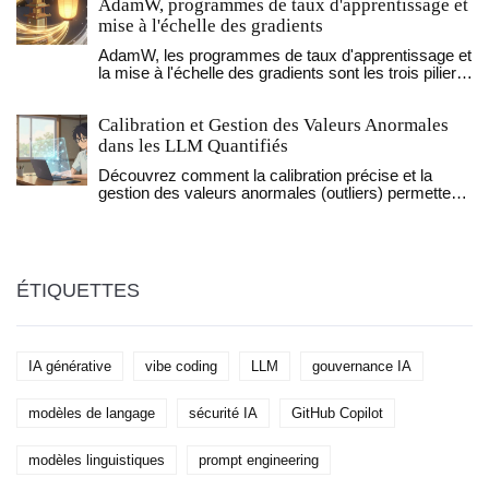
AdamW, programmes de taux d'apprentissage et
mise à l'échelle des gradients
AdamW, les programmes de taux d'apprentissage et
la mise à l'échelle des gradients sont les trois piliers
de l'entraînement efficace des modèles d'IA
générative. Découvrez pourquoi ces techniques sont
Calibration et Gestion des Valeurs Anormales
devenues indispensables et comment les appliquer
correctement.
dans les LLM Quantifiés
Découvrez comment la calibration précise et la
gestion des valeurs anormales (outliers) permettent
de maintenir la performance des LLMs lors de la
quantification à 4 bits. Guide technique sur AWQ,
SmoothQuant et les meilleures pratiques.
ÉTIQUETTES
IA générative
vibe coding
LLM
gouvernance IA
modèles de langage
sécurité IA
GitHub Copilot
modèles linguistiques
prompt engineering