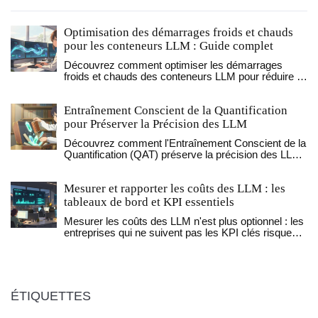
Optimisation des démarrages froids et chauds
pour les conteneurs LLM : Guide complet
Découvrez comment optimiser les démarrages
froids et chauds des conteneurs LLM pour réduire la
latence et les coûts. Guide pratique sur la
quantification, vLLM et l'orchestration cloud en 2026.
Entraînement Conscient de la Quantification
pour Préserver la Précision des LLM
Découvrez comment l'Entraînement Conscient de la
Quantification (QAT) préserve la précision des LLM
tout en réduisant leur taille pour un déploiement
efficace.
Mesurer et rapporter les coûts des LLM : les
tableaux de bord et KPI essentiels
Mesurer les coûts des LLM n'est plus optionnel : les
entreprises qui ne suivent pas les KPI clés risquent
des dépenses incontrôlées. Découvrez les tableaux
de bord et indicateurs essentiels pour maîtriser vos
budgets IA en 2026.
ÉTIQUETTES