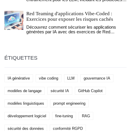
de sécurité, les benchmarks nécessaires et les
meilleures pratiques pour un déploiement fiable en
Red Teaming d'applications Vibe-Coded :
2026.
Exercices pour exposer les risques cachés
Découvrez comment sécuriser les applications
générées par IA avec des exercices de Red
Teaming ciblés pour contrer le vibe hacking et les
risques sémantiques.
ÉTIQUETTES
IA générative
vibe coding
LLM
gouvernance IA
modèles de langage
sécurité IA
GitHub Copilot
modèles linguistiques
prompt engineering
développement logiciel
fine-tuning
RAG
sécurité des données
conformité RGPD