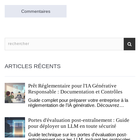
Commentaires
ARTICLES RÉCENTS
Prêt Réglementaire pour l'IA Générative
Responsable : Documentation et Contrôles
Guide complet pour préparer votre entreprise à la
réglementation de l'IA générative. Découvrez
comment mettre en place la documentation
technique, les contrôles internes et la gouvernance
Portes d'évaluation post-entraînement : Guide
nécessaires pour être conforme à l'UE AI Act et aux
normes NIST.
pour déployer un LLM en toute sécurité
Guide technique sur les portes d'évaluation post-
entraînement pour les LLM, incluant les protocoles