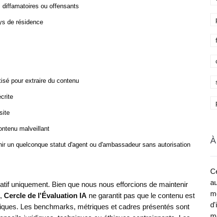
x, diffamatoires ou offensants
ays de résidence
atisé pour extraire du contenu
crite
site
ontenu malveillant
À
ir un quelconque statut d'agent ou d'ambassadeur sans autorisation
Ce
au
rmatif uniquement. Bien que nous nous efforcions de maintenir
me
s,
Cercle de l'Évaluation IA
ne garantit pas que le contenu est
d'
ifiques. Les benchmarks, métriques et cadres présentés sont
mé