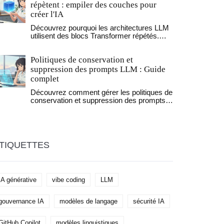
répètent : empiler des couches pour
créer l'IA
Découvrez pourquoi les architectures LLM
utilisent des blocs Transformer répétés.
Explorez comment l'empilement de
couches crée des abstractions complexes,
Politiques de conservation et
améliore la stabilité et permet le
raisonnement profond.
suppression des prompts LLM : Guide
complet
Découvrez comment gérer les politiques de
conservation et suppression des prompts
LLM. Comprendre les délais réels de
suppression, la conformité RGPD et les
risques de mémorisation des données par
l'IA.
TIQUETTES
IA générative
vibe coding
LLM
gouvernance IA
modèles de langage
sécurité IA
GitHub Copilot
modèles linguistiques