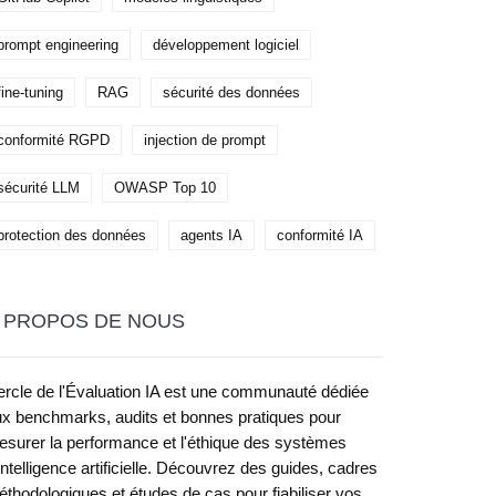
prompt engineering
développement logiciel
fine-tuning
RAG
sécurité des données
conformité RGPD
injection de prompt
sécurité LLM
OWASP Top 10
protection des données
agents IA
conformité IA
 PROPOS DE NOUS
rcle de l'Évaluation IA est une communauté dédiée
x benchmarks, audits et bonnes pratiques pour
surer la performance et l'éthique des systèmes
intelligence artificielle. Découvrez des guides, cadres
thodologiques et études de cas pour fiabiliser vos