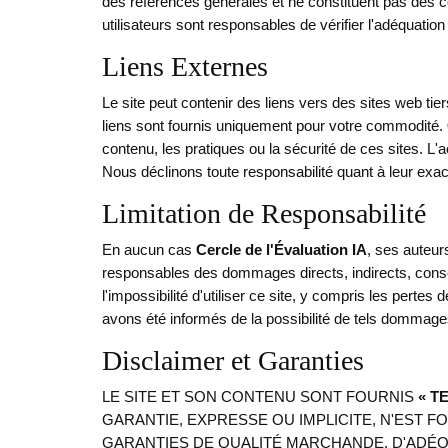
des références générales et ne constituent pas des c
utilisateurs sont responsables de vérifier l'adéquation
Liens Externes
Le site peut contenir des liens vers des sites web ti
liens sont fournis uniquement pour votre commodité.
contenu, les pratiques ou la sécurité de ces sites. L'
Nous déclinons toute responsabilité quant à leur exact
Limitation de Responsabilité
En aucun cas
Cercle de l'Évaluation IA
, ses auteur
responsables des dommages directs, indirects, consécu
l'impossibilité d'utiliser ce site, y compris les pert
avons été informés de la possibilité de tels dommages.
Disclaimer et Garanties
LE SITE ET SON CONTENU SONT FOURNIS
« T
GARANTIE, EXPRESSE OU IMPLICITE, N'EST FO
GARANTIES DE QUALITÉ MARCHANDE, D'ADÉQ