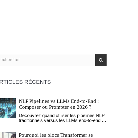
RTICLES RÉCENTS
NLP Pipelines vs LLMs End-to-End :
Composer ou Prompter en 2026 ?
Découvrez quand utiliser les pipelines NLP
traditionnels versus les LLMs end-to-end en
2026. Analyse des coûts, performances et
avantages des architectures hybrides pour
Pourquoi les blocs Transformer se
des applications robustes.