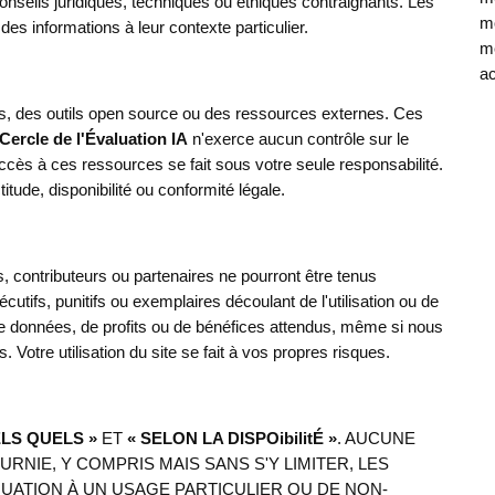
onseils juridiques, techniques ou éthiques contraignants. Les
mo
 des informations à leur contexte particulier.
mé
ac
ers, des outils open source ou des ressources externes. Ces
Cercle de l'Évaluation IA
n'exerce aucun contrôle sur le
accès à ces ressources se fait sous votre seule responsabilité.
itude, disponibilité ou conformité légale.
s, contributeurs ou partenaires ne pourront être tenus
tifs, punitifs ou exemplaires découlant de l'utilisation ou de
es de données, de profits ou de bénéfices attendus, même si nous
 Votre utilisation du site se fait à vos propres risques.
ELS QUELS »
ET
« SELON LA DISPOibilitÉ »
. AUCUNE
URNIE, Y COMPRIS MAIS SANS S'Y LIMITER, LES
UATION À UN USAGE PARTICULIER OU DE NON-