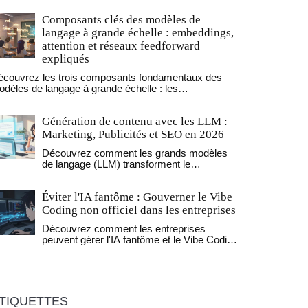
Composants clés des modèles de
langage à grande échelle : embeddings,
attention et réseaux feedforward
expliqués
écouvrez les trois composants fondamentaux des
dèles de langage à grande échelle : les
beddings, l'attention et les réseaux feedforward.
e explication claire, sans jargon, de comment ces
Génération de contenu avec les LLM :
dèles comprennent et génèrent le langage.
Marketing, Publicités et SEO en 2026
Découvrez comment les grands modèles
de langage (LLM) transforment le
marketing, la publicité et le SEO en 2026.
Guide pratique sur la personnalisation, le
Éviter l'IA fantôme : Gouverner le Vibe
RAG et les meilleures pratiques.
Coding non officiel dans les entreprises
Découvrez comment les entreprises
peuvent gérer l'IA fantôme et le Vibe Coding
en 2026. Apprenez à transformer cette
menace invisible en opportunité grâce à
une gouvernance proactive, la norme ISO
42001 et une visibilité accrue.
TIQUETTES