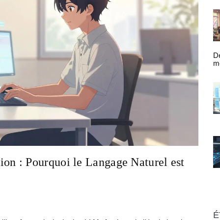
D
mo
em
Un
mo
n : Pourquoi le Langage Naturel est
É