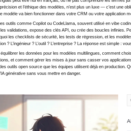
nglais peut être nul en français, ou ne pas comprendre les termes juri
 précision et l’éthique des modèles
, n’est plus un luxe — c’est une 
 le modèle va bien fonctionner dans votre CRM ou votre application m
 des outils comme Copilot ou CodeLlama, souvent utilisé en vibe codi
les validations, expose des clés API, ou crée des boucles infinies. 
pourquoi les checklists de sécurité, les tests de régression, et les mod
n ? L’ingénieur ? L’outil ? L’entreprise ? La réponse est simple : vo
équilibrer les données pour les modèles multilingues, comment choi
ions, et comment gérer les mises à jour sans casser vos applications.
des outils open source que les équipes utilisent déjà en production.
r l’IA générative sans vous mettre en danger.
A