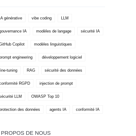
IA générative
vibe coding
LLM
gouvernance IA
modèles de langage
sécurité IA
GitHub Copilot
modèles linguistiques
prompt engineering
développement logiciel
fine-tuning
RAG
sécurité des données
conformité RGPD
injection de prompt
sécurité LLM
OWASP Top 10
protection des données
agents IA
conformité IA
 PROPOS DE NOUS