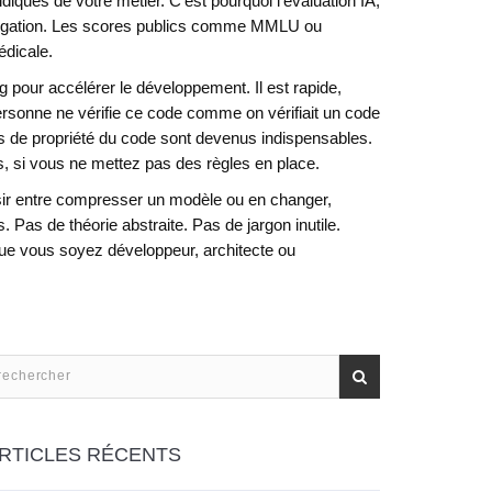
diques de votre métier. C’est pourquoi l’
évaluation IA
,
obligation. Les scores publics comme MMLU ou
édicale.
ng pour accélérer le développement
. Il est rapide,
Personne ne vérifie ce code comme on vérifiait un code
èles de propriété du code sont devenus indispensables.
us, si vous ne mettez pas des règles en place.
sir entre compresser un modèle ou en changer,
 Pas de théorie abstraite. Pas de jargon inutile.
 Que vous soyez développeur, architecte ou
RTICLES RÉCENTS