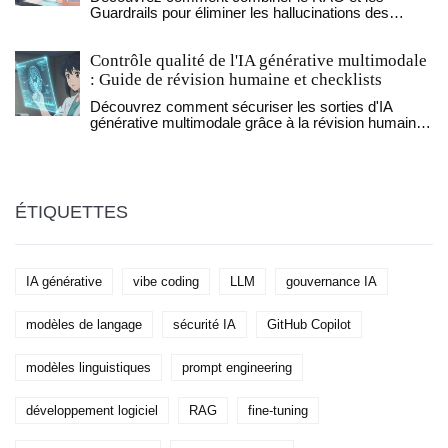
Guardrails pour éliminer les hallucinations des
agents LLM et garantir des réponses fiables et
ancrées dans vos données.
Contrôle qualité de l'IA générative multimodale
: Guide de révision humaine et checklists
Découvrez comment sécuriser les sorties d'IA
générative multimodale grâce à la révision humaine
structurée, la méthode 5M et des checklists de
vérification rigoureuses.
ÉTIQUETTES
IA générative
vibe coding
LLM
gouvernance IA
modèles de langage
sécurité IA
GitHub Copilot
modèles linguistiques
prompt engineering
développement logiciel
RAG
fine-tuning