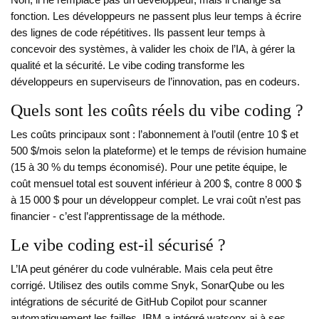
Non, il ne remplace pas un développeur, mais il change sa
fonction. Les développeurs ne passent plus leur temps à écrire
des lignes de code répétitives. Ils passent leur temps à
concevoir des systèmes, à valider les choix de l’IA, à gérer la
qualité et la sécurité. Le vibe coding transforme les
développeurs en superviseurs de l’innovation, pas en codeurs.
Quels sont les coûts réels du vibe coding ?
Les coûts principaux sont : l’abonnement à l’outil (entre 10 $ et
500 $/mois selon la plateforme) et le temps de révision humaine
(15 à 30 % du temps économisé). Pour une petite équipe, le
coût mensuel total est souvent inférieur à 200 $, contre 8 000 $
à 15 000 $ pour un développeur complet. Le vrai coût n’est pas
financier - c’est l’apprentissage de la méthode.
Le vibe coding est-il sécurisé ?
L’IA peut générer du code vulnérable. Mais cela peut être
corrigé. Utilisez des outils comme Snyk, SonarQube ou les
intégrations de sécurité de GitHub Copilot pour scanner
automatiquement les failles. IBM a intégré watsonx.ai à ses