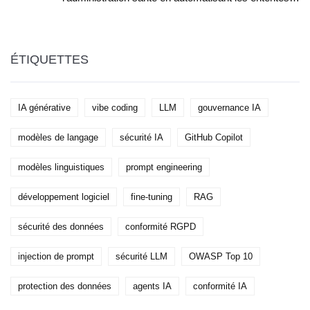
préalables et les résumés cliniques pour réduire le
burn-out médical.
ÉTIQUETTES
IA générative
vibe coding
LLM
gouvernance IA
modèles de langage
sécurité IA
GitHub Copilot
modèles linguistiques
prompt engineering
développement logiciel
fine-tuning
RAG
sécurité des données
conformité RGPD
injection de prompt
sécurité LLM
OWASP Top 10
protection des données
agents IA
conformité IA