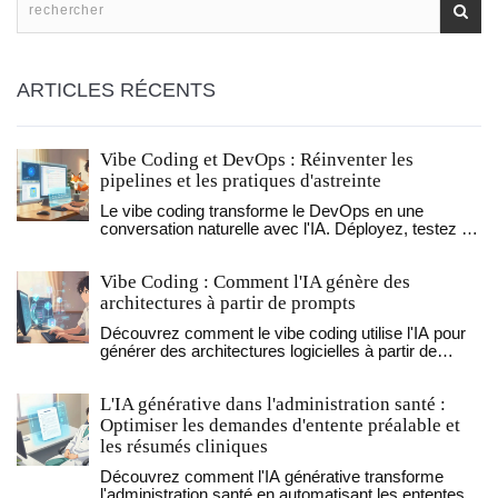
ARTICLES RÉCENTS
Vibe Coding et DevOps : Réinventer les
pipelines et les pratiques d'astreinte
Le vibe coding transforme le DevOps en une
conversation naturelle avec l'IA. Déployez, testez et
surveillez votre infrastructure en quelques mots,
sans code manuel. Découvrez comment les agents
Vibe Coding : Comment l'IA génère des
intelligents réinventent les pipelines et les pratiques
d'astreinte.
architectures à partir de prompts
Découvrez comment le vibe coding utilise l'IA pour
générer des architectures logicielles à partir de
prompts. Avantages, risques et meilleures pratiques
pour 2026.
L'IA générative dans l'administration santé :
Optimiser les demandes d'entente préalable et
les résumés cliniques
Découvrez comment l'IA générative transforme
l'administration santé en automatisant les ententes