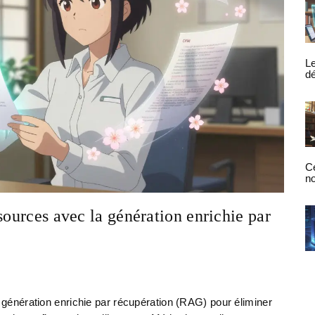
Le
dé
de
tâ
RO
Ce
n
ém
m
sources avec la génération enrichie par
hu
lo
énération enrichie par récupération (RAG) pour éliminer