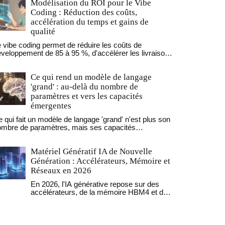
Modélisation du ROI pour le Vibe
Coding : Réduction des coûts,
accélération du temps et gains de
qualité
 vibe coding permet de réduire les coûts de
veloppement de 85 à 95 %, d'accélérer les livraisons
 40 à 60 % et d'améliorer la qualité en éliminant les
ches répétitives. Découvrez comment modéliser son
Ce qui rend un modèle de langage
I et l'adopter sans risque.
'grand' : au-delà du nombre de
paramètres et vers les capacités
émergentes
 qui fait un modèle de langage 'grand' n'est plus son
ombre de paramètres, mais ses capacités
ergentes. À partir de 62 milliards de paramètres, les
odèles commencent à raisonner comme des
Matériel Génératif IA de Nouvelle
mains. La prochaine révolution vient de la profondeur
gique, pas de la taille.
Génération : Accélérateurs, Mémoire et
Réseaux en 2026
En 2026, l'IA générative repose sur des
accélérateurs, de la mémoire HBM4 et des
réseaux innovants. NVIDIA, AMD,
Microsoft et Qualcomm se battent pour
dominer cette infrastructure critique.