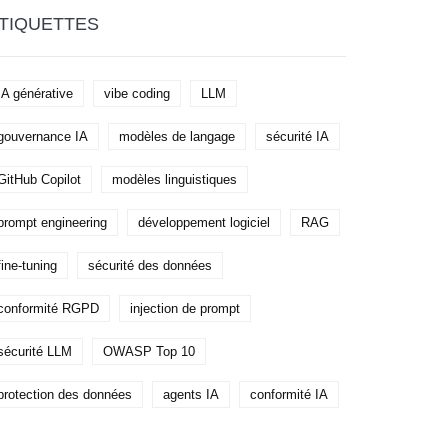
TIQUETTES
IA générative
vibe coding
LLM
gouvernance IA
modèles de langage
sécurité IA
GitHub Copilot
modèles linguistiques
prompt engineering
développement logiciel
RAG
fine-tuning
sécurité des données
conformité RGPD
injection de prompt
sécurité LLM
OWASP Top 10
protection des données
agents IA
conformité IA