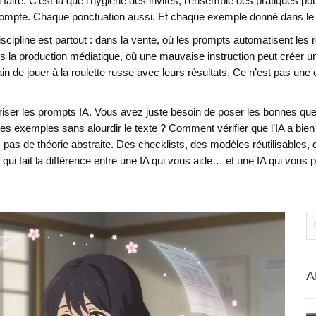
aire. C’est là que l’
hygiène des invites
,
l’ensemble des pratiques pour
compte. Chaque ponctuation aussi. Et chaque exemple donné dans le p
iscipline est partout : dans la vente, où les prompts automatisent le
s la production médiatique, où une mauvaise instruction peut créer 
en train de jouer à la roulette russe avec leurs résultats. Ce n’est pas
riser les prompts IA. Vous avez juste besoin de poser les bonnes qu
s exemples sans alourdir le texte ? Comment vérifier que l’IA a bien
pas de théorie abstraite. Des checklists, des modèles réutilisables, 
qui fait la différence entre une IA qui vous aide… et une IA qui vous p
A