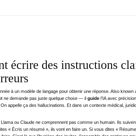
écrire des instructions clai
erreurs
onnée à un modèle de langage pour obtenir une réponse
. Also known
t ne demande pas juste quelque chose — il
guide
l’IA avec précisio
ppelle ça des hallucinations. Et dans un contexte médical, juridique 
 Llama ou Claude
ne comprennent pas comme un humain. Ils suivent d
s « Écris un résumé », ils vont en faire un. Si vous dites « Résume ce