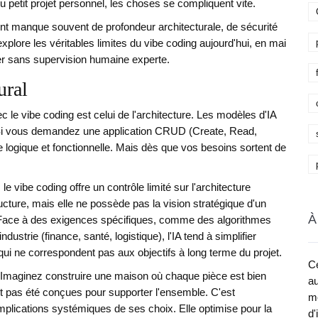
petit projet personnel, les choses se compliquent vite.
t manque souvent de profondeur architecturale, de sécurité
explore les véritables limites du vibe coding aujourd'hui, en mai
vrer sans supervision humaine experte.
ural
le vibe coding est celui de l'architecture. Les modèles d'IA
 Si vous demandez une application CRUD (Create, Read,
e logique et fonctionnelle. Mais dès que vos besoins sortent de
 vibe coding offre un contrôle limité sur l'architecture
cture, mais elle ne possède pas la vision stratégique d'un
À
Face à des exigences spécifiques, comme des algorithmes
strie (finance, santé, logistique), l'IA tend à simplifier
ui ne correspondent pas aux objectifs à long terme du projet.
Ce
dit. Imaginez construire une maison où chaque pièce est bien
au
nt pas été conçues pour supporter l'ensemble. C'est
me
mplications systémiques de ses choix. Elle optimise pour la
d'