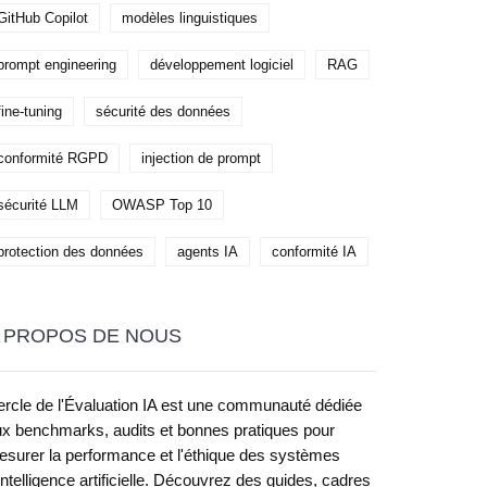
GitHub Copilot
modèles linguistiques
prompt engineering
développement logiciel
RAG
fine-tuning
sécurité des données
conformité RGPD
injection de prompt
sécurité LLM
OWASP Top 10
protection des données
agents IA
conformité IA
 PROPOS DE NOUS
rcle de l'Évaluation IA est une communauté dédiée
x benchmarks, audits et bonnes pratiques pour
surer la performance et l'éthique des systèmes
intelligence artificielle. Découvrez des guides, cadres