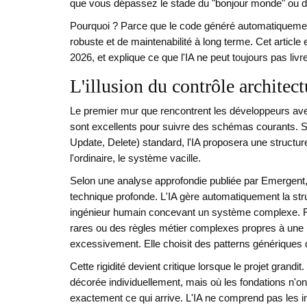
que vous dépassez le stade du "bonjour monde" ou du 
Pourquoi ? Parce que le code généré automatiquemen
robuste et de maintenabilité à long terme. Cet article 
2026, et explique ce que l'IA ne peut toujours pas li
L'illusion du contrôle architect
Le premier mur que rencontrent les développeurs avec 
sont excellents pour suivre des schémas courants.
Update, Delete) standard, l'IA proposera une structur
l'ordinaire, le système vacille.
Selon une analyse approfondie publiée par Emergent, le
technique profonde. L'IA gère automatiquement la stru
ingénieur humain concevant un système complexe. 
rares ou des règles métier complexes propres à une indu
excessivement. Elle choisit des patterns génériques q
Cette rigidité devient critique lorsque le projet gran
décorée individuellement, mais où les fondations n'o
exactement ce qui arrive. L'IA ne comprend pas les i