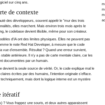
iciel sur cinq ans.
mé
mo
erte de contexte
mé
ac
té des développeurs, souvent appelé le "mur des trois
nnalités, elles marchent. Mais environ trois mois après le
ng, le codebase devient illisible, même pour son créateur.
dèles d'IA ont des limites physiques. Elles ne peuvent pas
. Comme le note Red Hat Developer, à mesure que le code
d la vue d'ensemble. Résultat ? Quand une erreur survient,
able antérieure. Il n'y a pas de carte mentale claire, car les
ment documentées par un humain.
 devient la seule source de vérité. Or, le code explique mal le
claires écrites par des humains, l'intention originale s'efface.
 techniquement, mais dont la logique interne est un mystère
itératif
) ? Vous frappez une souris, et deux autres apparaissent