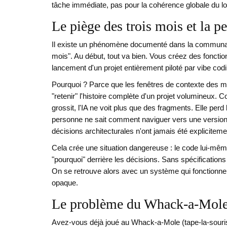
tâche immédiate, pas pour la cohérence globale du log
Le piège des trois mois et la p
Il existe un phénomène documenté dans la communau
mois". Au début, tout va bien. Vous créez des fonctio
lancement d'un projet entièrement piloté par vibe codi
Pourquoi ? Parce que les fenêtres de contexte des mo
"retenir" l'histoire complète d'un projet volumineux
grossit, l'IA ne voit plus que des fragments. Elle per
personne ne sait comment naviguer vers une version st
décisions architecturales n'ont jamais été explicite
Cela crée une situation dangereuse : le code lui-même
"pourquoi" derrière les décisions. Sans spécifications 
On se retrouve alors avec un système qui fonctionne
opaque.
Le problème du Whack-a-Mole 
Avez-vous déjà joué au Whack-a-Mole (tape-la-souris