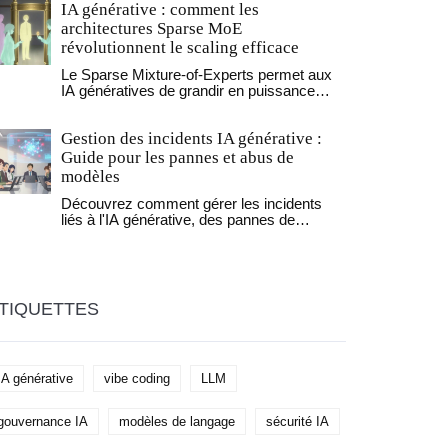
IA générative : comment les
Réduisez les temps de réponse et libérez
vos équipes.
architectures Sparse MoE
révolutionnent le scaling efficace
Le Sparse Mixture-of-Experts permet aux
IA génératives de grandir en puissance
sans exploser les coûts. Mixtral 8x7B et
autres modèles utilisent cette architecture
Gestion des incidents IA générative :
pour atteindre des performances de pointe
avec une efficacité énergétique inédite.
Guide pour les pannes et abus de
modèles
Découvrez comment gérer les incidents
liés à l'IA générative, des pannes de
modèles aux abus par injection de prompt.
Guide pratique basé sur les standards
OWASP et AWS.
TIQUETTES
IA générative
vibe coding
LLM
gouvernance IA
modèles de langage
sécurité IA