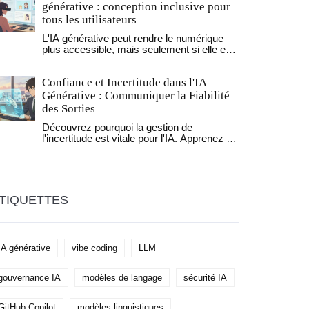
pratiques pour protéger vos applications.
générative : conception inclusive pour
tous les utilisateurs
L'IA générative peut rendre le numérique
plus accessible, mais seulement si elle est
conçue dès le départ pour tous. Découvrez
les outils fiables, les pièges à éviter et les
Confiance et Incertitude dans l'IA
principes fondamentaux d'une conception
inclusive.
Générative : Communiquer la Fiabilité
des Sorties
Découvrez pourquoi la gestion de
l'incertitude est vitale pour l'IA. Apprenez à
distinguer les hallucinations et à visualiser
la fiabilité via des solutions concrètes.
TIQUETTES
IA générative
vibe coding
LLM
gouvernance IA
modèles de langage
sécurité IA
GitHub Copilot
modèles linguistiques