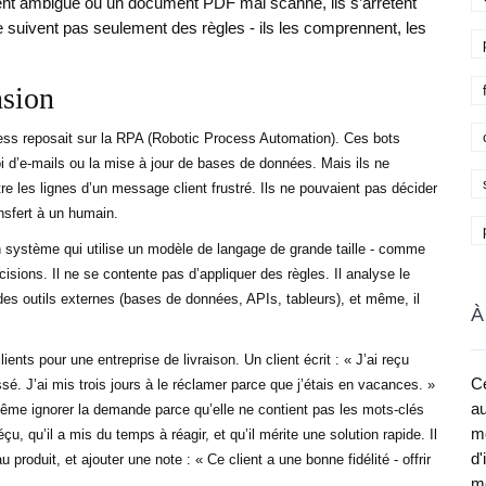
ent ambiguë ou un document PDF mal scanné, ils s’arrêtent
ne suivent pas seulement des règles - ils les comprennent, les
nsion
ss reposait sur la RPA (Robotic Process Automation). Ces bots
 d’e-mails ou la mise à jour de bases de données. Mais ils ne
ntre les lignes d’un message client frustré. Ils ne pouvaient pas décider
nsfert à un humain.
 système qui utilise un modèle de langage de grande taille - comme
sions. Il ne se contente pas d’appliquer des règles. Il analyse le
 des outils externes (bases de données, APIs, tableurs), et même, il
À
nts pour une entreprise de livraison. Un client écrit : « J’ai reçu
Ce
ssé. J’ai mis trois jours à le réclamer parce que j’étais en vacances. »
au
même ignorer la demande parce qu’elle ne contient pas les mots-clés
me
u, qu’il a mis du temps à réagir, et qu’il mérite une solution rapide. Il
d'
oduit, et ajouter une note : « Ce client a une bonne fidélité - offrir
mé