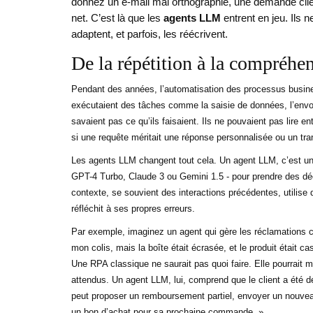
donnez un e-mail mal orthographié, une demande cli
net. C’est là que les
agents LLM
entrent en jeu. Ils 
adaptent, et parfois, les réécrivent.
De la répétition à la compréhe
Pendant des années, l’automatisation des processus busine
exécutaient des tâches comme la saisie de données, l’envoi
savaient pas ce qu’ils faisaient. Ils ne pouvaient pas lire e
si une requête méritait une réponse personnalisée ou un tra
Les agents LLM changent tout cela. Un agent LLM, c’est un
GPT-4 Turbo, Claude 3 ou Gemini 1.5 - pour prendre des déci
contexte, se souvient des interactions précédentes, utilise
réfléchit à ses propres erreurs.
Par exemple, imaginez un agent qui gère les réclamations clie
mon colis, mais la boîte était écrasée, et le produit était ca
Une RPA classique ne saurait pas quoi faire. Elle pourrait 
attendus. Un agent LLM, lui, comprend que le client a été déç
peut proposer un remboursement partiel, envoyer un nouveau pr
un bon d’achat pour sa prochaine commande. »