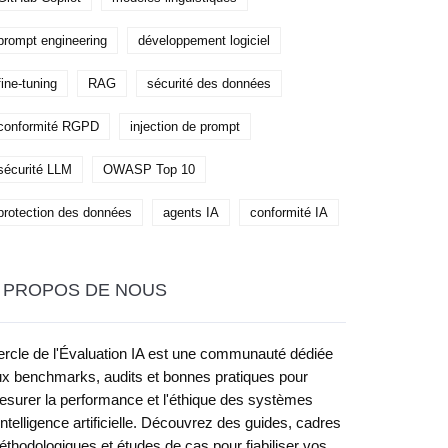
prompt engineering
développement logiciel
fine-tuning
RAG
sécurité des données
conformité RGPD
injection de prompt
sécurité LLM
OWASP Top 10
protection des données
agents IA
conformité IA
 PROPOS DE NOUS
rcle de l'Évaluation IA est une communauté dédiée
x benchmarks, audits et bonnes pratiques pour
surer la performance et l'éthique des systèmes
intelligence artificielle. Découvrez des guides, cadres
thodologiques et études de cas pour fiabiliser vos