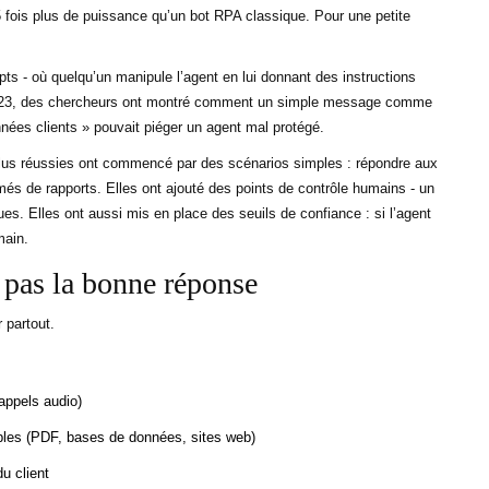
fois plus de puissance qu’un bot RPA classique. Pour une petite
mpts - où quelqu’un manipule l’agent en lui donnant des instructions
2023, des chercheurs ont montré comment un simple message comme
nées clients » pouvait piéger un agent mal protégé.
s plus réussies ont commencé par des scénarios simples : répondre aux
umés de rapports. Elles ont ajouté des points de contrôle humains - un
ues. Elles ont aussi mis en place des seuils de confiance : si l’agent
main.
pas la bonne réponse
r partout.
appels audio)
ples (PDF, bases de données, sites web)
u client