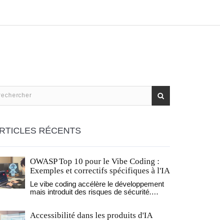
RTICLES RÉCENTS
OWASP Top 10 pour le Vibe Coding :
Exemples et correctifs spécifiques à l'IA
Le vibe coding accélère le développement
mais introduit des risques de sécurité.
Découvrez comment l'OWASP Top 10
s'applique aux code générés par IA, avec
Accessibilité dans les produits d'IA
des exemples concrets et des correctifs