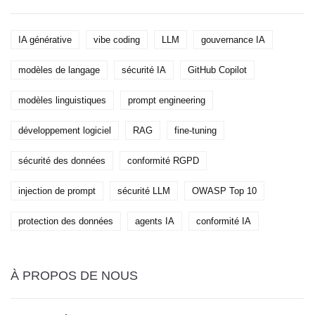
IA générative
vibe coding
LLM
gouvernance IA
modèles de langage
sécurité IA
GitHub Copilot
modèles linguistiques
prompt engineering
développement logiciel
RAG
fine-tuning
sécurité des données
conformité RGPD
injection de prompt
sécurité LLM
OWASP Top 10
protection des données
agents IA
conformité IA
À PROPOS DE NOUS