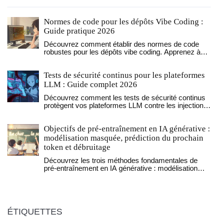
Normes de code pour les dépôts Vibe Coding :
Guide pratique 2026
Découvrez comment établir des normes de code
robustes pour les dépôts vibe coding. Apprenez à
gérer la maintenabilité, la sécurité et la qualité avec
des outils comme MCP et VibeKit.
Tests de sécurité continus pour les plateformes
LLM : Guide complet 2026
Découvrez comment les tests de sécurité continus
protègent vos plateformes LLM contre les injections
de prompt et les fuites de données. Guide pratique
2026.
Objectifs de pré-entraînement en IA générative :
modélisation masquée, prédiction du prochain
token et débruitage
Découvrez les trois méthodes fondamentales de
pré-entraînement en IA générative : modélisation
masquée pour comprendre, prédiction du prochain
token pour écrire, et débruitage pour créer des
images. Chacune a ses forces, ses limites, et ses
applications réelles.
ÉTIQUETTES