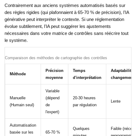
Contrairement aux anciens systèmes automatisés basés sur
des règles rigides (qui plafonnaient à 65-70 % de précision), l'IA
générative peut interpréter le contexte. Si une réglementation
évolue subtilement, l'IA peut suggérer les ajustements
nécessaires dans votre matrice de contrôles sans réécrire tout
le système.
Comparaison des méthodes de cartographie des contrôles
Précision
Temps
Adaptabilité 
Méthode
moyenne
d'interprétation
changement
Variable
Manuelle
(dépend
20-30 heures
Lente
(Humain seul)
de
par régulation
l'expert)
Automatisation
Quelques
Faible (nécess
basée sur les
65-70 %
minutes
reprogrammati