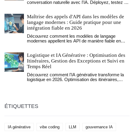
conversation naturelle avec l'IA. Déployez, testez et
surveillez votre infrastructure en quelques mots,
sans code manuel. Découvrez comment les agents
Maîtrise des appels d'API dans les modèles de
intelligents réinventent les pipelines et les pratiques
d'astreinte.
langage modernes : Guide pratique pour une
intégration fiable en 2026
Découvrez comment les modèles de langage
modernes appellent les API de manière fiable en
2026. Guide pratique sur les défis, bonnes pratiques
et comparaisons entre GPT-4 Turbo, Claude 3 Opus
Logistique et IA Générative : Optimisation des
et Gemini 1.5 Pro. Évitez les erreurs coûteuses et
optimisez vos intégrations avec des stratégies
Itinéraires, Gestion des Exceptions et Suivi en
éprouvées.
Temps Réel
Découvrez comment l'IA générative transforme la
logistique en 2026. Optimisation des itinéraires,
gestion proactive des exceptions et mises à jour
clients automatisées : guide complet des impacts et
bénéfices.
ÉTIQUETTES
IA générative
vibe coding
LLM
gouvernance IA