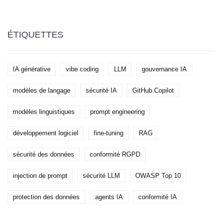
personnalisation, le RAG et les meilleures pratiques.
ÉTIQUETTES
IA générative
vibe coding
LLM
gouvernance IA
modèles de langage
sécurité IA
GitHub Copilot
modèles linguistiques
prompt engineering
développement logiciel
fine-tuning
RAG
sécurité des données
conformité RGPD
injection de prompt
sécurité LLM
OWASP Top 10
protection des données
agents IA
conformité IA