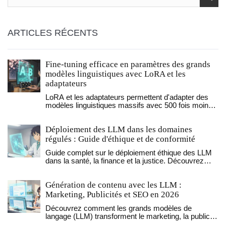
ARTICLES RÉCENTS
Fine-tuning efficace en paramètres des grands
modèles linguistiques avec LoRA et les
adaptateurs
LoRA et les adaptateurs permettent d'adapter des
modèles linguistiques massifs avec 500 fois moins
de mémoire, sans perte de précision. Découvrez
comment les utiliser sur un seul GPU, leurs
Déploiement des LLM dans les domaines
avantages, leurs limites et les meilleurs outils en
2026.
régulés : Guide d'éthique et de conformité
Guide complet sur le déploiement éthique des LLM
dans la santé, la finance et la justice. Découvrez
comment gérer les biais, assurer la conformité à l'AI
Act et instaurer une gouvernance responsable.
Génération de contenu avec les LLM :
Marketing, Publicités et SEO en 2026
Découvrez comment les grands modèles de
langage (LLM) transforment le marketing, la publicité
et le SEO en 2026. Guide pratique sur la