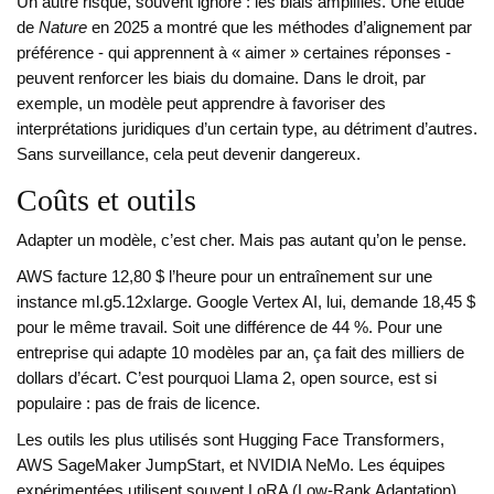
Un autre risque, souvent ignoré : les biais amplifiés. Une étude
de
Nature
en 2025 a montré que les méthodes d’alignement par
préférence - qui apprennent à « aimer » certaines réponses -
peuvent renforcer les biais du domaine. Dans le droit, par
exemple, un modèle peut apprendre à favoriser des
interprétations juridiques d’un certain type, au détriment d’autres.
Sans surveillance, cela peut devenir dangereux.
Coûts et outils
Adapter un modèle, c’est cher. Mais pas autant qu’on le pense.
AWS facture 12,80 $ l’heure pour un entraînement sur une
instance ml.g5.12xlarge. Google Vertex AI, lui, demande 18,45 $
pour le même travail. Soit une différence de 44 %. Pour une
entreprise qui adapte 10 modèles par an, ça fait des milliers de
dollars d’écart. C’est pourquoi Llama 2, open source, est si
populaire : pas de frais de licence.
Les outils les plus utilisés sont Hugging Face Transformers,
AWS SageMaker JumpStart, et NVIDIA NeMo. Les équipes
expérimentées utilisent souvent LoRA (Low-Rank Adaptation),