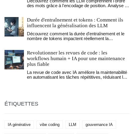
Découvrez comment les LLM comprennent l'ordre
des mots grâce à l'encodage de position. Analyse de
RoPE, des embeddings absolus et des dernières
recherches 2025-2026.
Durée d'entraînement et tokens : Comment ils
influencent la généralisation des LLM
Découvrez comment la durée d'entraînement et le
nombre de tokens impactent réellement la
généralisation des LLM. Analyse des dernières
recherches d'Apple et du framework Scylla sur la
Revolutionner les revues de code : les
mémorisation vs le raisonnement.
workflows humain + IA pour une maintenance
plus fiable
La revue de code avec IA améliore la maintenabilité
en automatisant les tâches répétitives, réduisant les
bugs et libérant les développeurs pour se concentrer
sur l'architecture. Découvrez comment combiner
humain et IA pour des workflows plus efficaces.
ÉTIQUETTES
IA générative
vibe coding
LLM
gouvernance IA