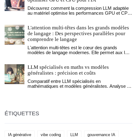
Découvrez comment la compression LLM adaptée
au matériel optimise les performances GPU et CPU.
Guide pratique sur la quantification, la sparsité et les
outils comme vLLM pour déployer l'IA efficacement
L'attention multi-têtes dans les grands modèles
en 2026.
de langage : Des perspectives parallèles pour
comprendre le langage
L'attention multi-têtes est le cœur des grands
modèles de langage modernes. Elle permet aux IA
de comprendre le langage en analysant
simultanément plusieurs perspectives contextuelles,
LLM spécialisés en maths vs modèles
ce qui a révolutionné la traduction, le résumé et les
conversations en IA.
généralistes : précision et coûts
Comparatif entre LLM spécialisés en
mathématiques et modèles généralistes. Analyse de
la précision, des coûts d'inférence et impact des
méthodes RL vs SFT.
ÉTIQUETTES
IA générative
vibe coding
LLM
gouvernance IA