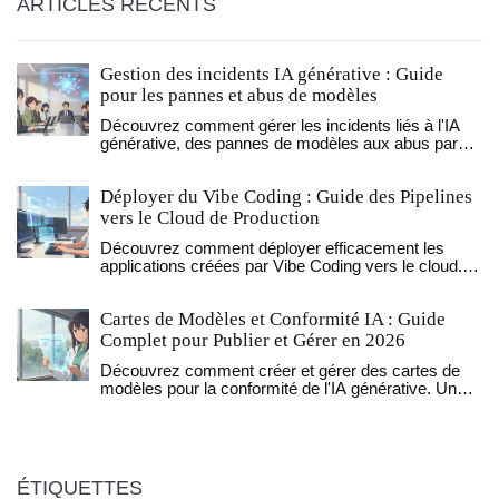
ARTICLES RÉCENTS
Gestion des incidents IA générative : Guide
pour les pannes et abus de modèles
Découvrez comment gérer les incidents liés à l'IA
générative, des pannes de modèles aux abus par
injection de prompt. Guide pratique basé sur les
standards OWASP et AWS.
Déployer du Vibe Coding : Guide des Pipelines
vers le Cloud de Production
Découvrez comment déployer efficacement les
applications créées par Vibe Coding vers le cloud.
Comparaison des outils, conseils de sécurité et
meilleures pratiques pour éviter les erreurs
Cartes de Modèles et Conformité IA : Guide
courantes.
Complet pour Publier et Gérer en 2026
Découvrez comment créer et gérer des cartes de
modèles pour la conformité de l'IA générative. Un
guide complet sur la gouvernance, les obligations
réglementaires et les meilleures pratiques en 2026.
ÉTIQUETTES