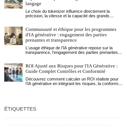
langage
Le choix du tokenizer influence directement la
précision, la vitesse et la capacité des grands
modèles de langage. BPE, WordPiece et Unigram
ont des impacts différents selon les données. Une
Communauté et éthique pour les programmes
mauvaise configuration peut réduire la performance
de 15 %.
d'IA générative : engagement des parties
prenantes et transparence
L'usage éthique de l'IA générative repose sur la
transparence, l'engagement des parties prenantes et
la responsabilité humaine. Découvrez comment les
universités et les institutions appliquent ces
ROI Ajusté aux Risques pour l'IA Générative :
principes en 2025.
Guide Complet Contrôles et Conformité
Découvrez comment calculer un ROI réaliste pour
l'IA générative en intégrant les risques, la conformité
et les contrôles. Guide pratique basé sur les normes
NIST et UE AI Act.
ÉTIQUETTES