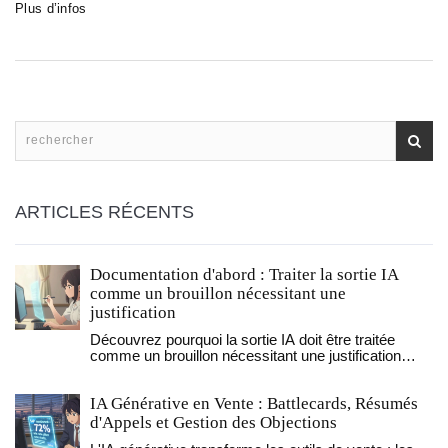
Plus d’infos
ARTICLES RÉCENTS
Documentation d'abord : Traiter la sortie IA
comme un brouillon nécessitant une
justification
Découvrez pourquoi la sortie IA doit être traitée
comme un brouillon nécessitant une justification
humaine pour garantir une documentation technique
maintenable, précise et alignée avec le contexte
IA Générative en Vente : Battlecards, Résumés
métier.
d'Appels et Gestion des Objections