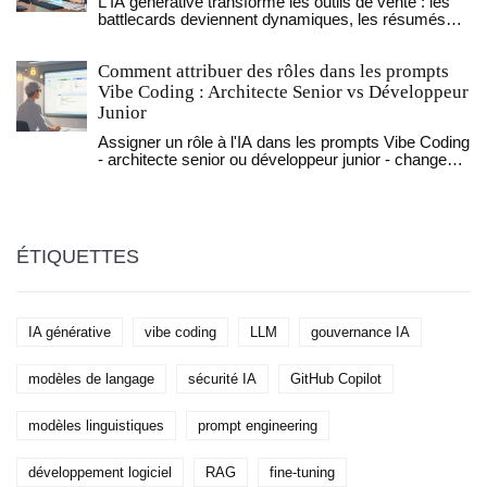
L'IA générative transforme les outils de vente : les
battlecards deviennent dynamiques, les résumés
d'appels sont automatisés, et les objections sont
traitées en temps réel. Découvrez comment les
Comment attribuer des rôles dans les prompts
équipes de vente gagnent plus de deals en 2025.
Vibe Coding : Architecte Senior vs Développeur
Junior
Assigner un rôle à l'IA dans les prompts Vibe Coding
- architecte senior ou développeur junior - change
radicalement la qualité du code généré. Découvrez
comment utiliser cette technique pour produire du
code prêt à la production ou pour apprendre
efficacement.
ÉTIQUETTES
IA générative
vibe coding
LLM
gouvernance IA
modèles de langage
sécurité IA
GitHub Copilot
modèles linguistiques
prompt engineering
développement logiciel
RAG
fine-tuning