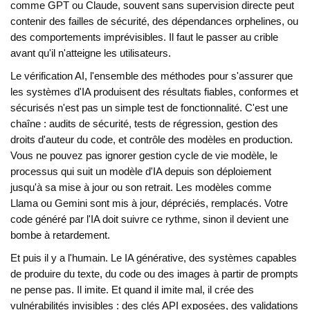
comme GPT ou Claude, souvent sans supervision directe
peut
contenir des failles de sécurité, des dépendances orphelines, ou
des comportements imprévisibles. Il faut le passer au crible
avant qu'il n'atteigne les utilisateurs.
Le
vérification AI
,
l'ensemble des méthodes pour s'assurer que
les systèmes d'IA produisent des résultats fiables, conformes et
sécurisés
n'est pas un simple test de fonctionnalité. C'est une
chaîne : audits de sécurité, tests de régression, gestion des
droits d'auteur du code, et contrôle des modèles en production.
Vous ne pouvez pas ignorer
gestion cycle de vie modèle
,
le
processus qui suit un modèle d'IA depuis son déploiement
jusqu'à sa mise à jour ou son retrait
. Les modèles comme
Llama ou Gemini sont mis à jour, dépréciés, remplacés. Votre
code généré par l'IA doit suivre ce rythme, sinon il devient une
bombe à retardement.
Et puis il y a l'humain. Le
IA générative
,
des systèmes capables
de produire du texte, du code ou des images à partir de prompts
ne pense pas. Il imite. Et quand il imite mal, il crée des
vulnérabilités invisibles : des clés API exposées, des validations