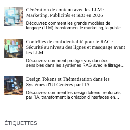
Génération de contenu avec les LLM :
Marketing, Publicités et SEO en 2026
Découvrez comment les grands modèles de
langage (LLM) transforment le marketing, la publicité
et le SEO en 2026. Guide pratique sur la
personnalisation, le RAG et les meilleures pratiques.
Contrôles de confidentialité pour le RAG :
Sécurité au niveau des lignes et masquage avant
les LLM
Découvrez comment protéger vos données
sensibles dans les systèmes RAG avec le filtrage
au niveau des lignes et le masquage avant l'IA.
Évitez les fuites, les amendes et la perte de
Design Tokens et Thématisation dans les
confiance en appliquant des contrôles de sécurité
efficaces.
Systèmes d'UI Générés par l'IA
Découvrez comment les design tokens, renforcés
par l'IA, transforment la création d'interfaces en
systèmes cohérents, évolutifs et adaptatifs. Une
révolution silencieuse dans les équipes design et
développement.
ÉTIQUETTES