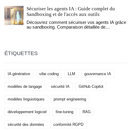
comment les utiliser sur un seul GPU, leurs
Sécuriser les agents IA : Guide complet du
avantages, leurs limites et les meilleurs outils en
2026.
Sandboxing et de l'accès aux outils
Découvrez comment sécuriser vos agents IA grâce
au sandboxing. Comparaison détaillée de
Firecracker, gVisor et Nix pour isoler les actions
externes et prévenir les fuites de données.
ÉTIQUETTES
IA générative
vibe coding
LLM
gouvernance IA
modèles de langage
sécurité IA
GitHub Copilot
modèles linguistiques
prompt engineering
développement logiciel
fine-tuning
RAG
sécurité des données
conformité RGPD