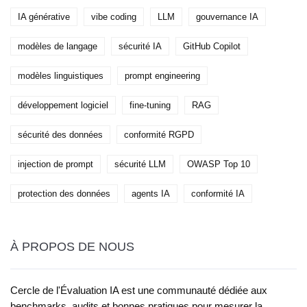
IA générative
vibe coding
LLM
gouvernance IA
modèles de langage
sécurité IA
GitHub Copilot
modèles linguistiques
prompt engineering
développement logiciel
fine-tuning
RAG
sécurité des données
conformité RGPD
injection de prompt
sécurité LLM
OWASP Top 10
protection des données
agents IA
conformité IA
À PROPOS DE NOUS
Cercle de l'Évaluation IA est une communauté dédiée aux
benchmarks, audits et bonnes pratiques pour mesurer la