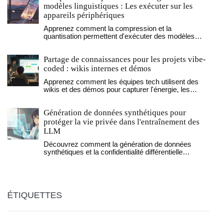
modèles linguistiques : Les exécuter sur les
appareils périphériques
Apprenez comment la compression et la
quantisation permettent d'exécuter des modèles
linguistiques puissants sur des appareils mobiles,
avec des gains de taille, de vitesse et de
Partage de connaissances pour les projets vibe-
confidentialité. Techniques récentes comme GPTVQ
et TOGGLE révolutionnent l'IA locale.
coded : wikis internes et démos
Apprenez comment les équipes tech utilisent des
wikis et des démos pour capturer l'énergie, les
émotions et les décisions invisibles qui rendent les
projets réussis. Une approche révolutionnaire pour
Génération de données synthétiques pour
maintenir la connaissance et la culture d'équipe.
protéger la vie privée dans l'entraînement des
LLM
Découvrez comment la génération de données
synthétiques et la confidentialité différentielle
permettent d'entraîner des LLM performants tout en
protégeant l'anonymat total des utilisateurs.
ÉTIQUETTES