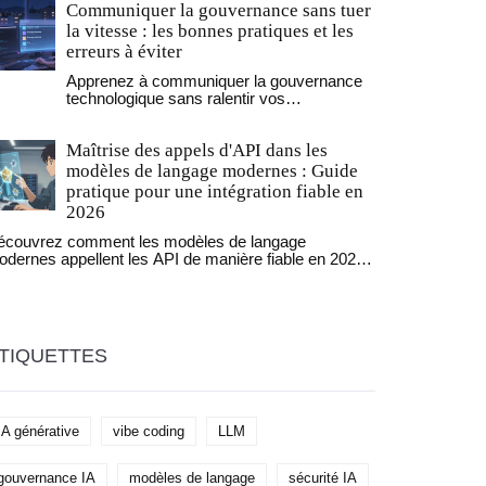
Communiquer la gouvernance sans tuer
crédibilité et la visibilité à long terme.
la vitesse : les bonnes pratiques et les
erreurs à éviter
Apprenez à communiquer la gouvernance
technologique sans ralentir vos
développeurs. Des pratiques concrètes,
des outils réels et des chiffres pour
Maîtrise des appels d'API dans les
équilibrer sécurité et vitesse dans les
équipes tech.
modèles de langage modernes : Guide
pratique pour une intégration fiable en
2026
écouvrez comment les modèles de langage
dernes appellent les API de manière fiable en 2026.
ide pratique sur les défis, bonnes pratiques et
omparaisons entre GPT-4 Turbo, Claude 3 Opus et
mini 1.5 Pro. Évitez les erreurs coûteuses et
timisez vos intégrations avec des stratégies
prouvées.
TIQUETTES
IA générative
vibe coding
LLM
gouvernance IA
modèles de langage
sécurité IA