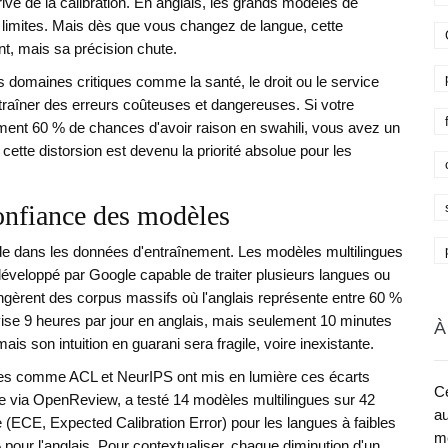
rive de la calibration. En anglais, les grands modèles de
limites. Mais dès que vous changez de langue, cette
nt, mais sa précision chute.
 domaines critiques comme la santé, le droit ou le service
ntraîner des erreurs coûteuses et dangereuses. Si votre
lement 60 % de chances d'avoir raison en swahili, vous avez un
ette distorsion est devenu la priorité absolue pour les
confiance des modèles
side dans les données d'entraînement. Les modèles multilingues
éveloppé par Google capable de traiter plusieurs langues
ou
ingèrent des corpus massifs où l'anglais représente entre 60 %
évise 9 heures par jour en anglais, mais seulement 10 minutes
À
ais son intuition en guarani sera fragile, voire inexistante.
res comme ACL et NeurIPS ont mis en lumière ces écarts
Ce
e via OpenReview, a testé 14 modèles multilingues sur 42
au
e (ECE, Expected Calibration Error) pour les langues à faibles
me
pour l'anglais. Pour contextualiser, chaque diminution d'un