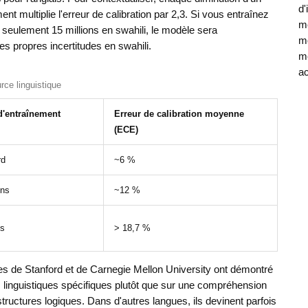
d'
nt multiplie l'erreur de calibration par 2,3. Si vous entraînez
mé
 seulement 15 millions en swahili, le modèle sera
mo
s propres incertitudes en swahili.
mé
ac
rce linguistique
'entraînement
Erreur de calibration moyenne
(ECE)
rd
~6 %
ons
~12 %
ns
> 18,7 %
es de Stanford et de Carnegie Mellon University ont démontré
 linguistiques spécifiques plutôt que sur une compréhension
tructures logiques. Dans d'autres langues, ils devinent parfois