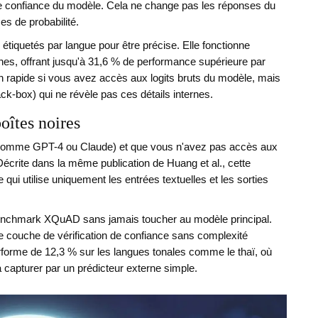
de confiance du modèle. Cela ne change pas les réponses du
s de probabilité.
tiquetés par langue pour être précise. Elle fonctionne
nes, offrant jusqu'à 31,6 % de performance supérieure par
on rapide si vous avez accès aux logits bruts du modèle, mais
lack-box) qui ne révèle pas ces détails internes.
îtes noires
 (comme GPT-4 ou Claude) et que vous n'avez pas accès aux
Décrite dans la même publication de Huang et al., cette
 qui utilise uniquement les entrées textuelles et les sorties
benchmark XQuAD sans jamais toucher au modèle principal.
une couche de vérification de confiance sans complexité
rforme de 12,3 % sur les langues tonales comme le thaï, où
 à capturer par un prédicteur externe simple.