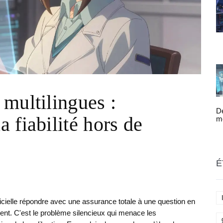
multilingues :
D
 fiabilité hors de
mo
Gu
c
Ge
op
é
É
ficielle répondre avec une assurance totale à une question en
nt. C'est le problème silencieux qui menace les