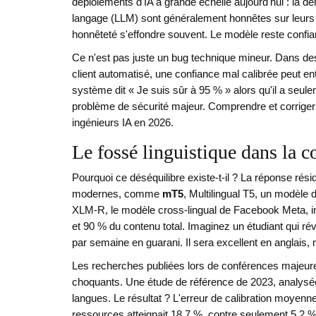
déploiements d'IA à grande échelle aujourd'hui : la dé
langage (LLM) sont généralement honnêtes sur leurs 
honnêteté s'effondre souvent. Le modèle reste confia
Ce n'est pas juste un bug technique mineur. Dans des
client automatisé, une confiance mal calibrée peut e
système dit « Je suis sûr à 95 % » alors qu'il a seu
problème de sécurité majeur. Comprendre et corriger c
ingénieurs IA en 2026.
Le fossé linguistique dans la 
Pourquoi ce déséquilibre existe-t-il ? La réponse ré
modernes, comme
mT5
,
Multilingual T5
,
un modèle d
XLM-R
,
le modèle cross-lingual de Facebook Meta
, 
et 90 % du contenu total. Imaginez un étudiant qui r
par semaine en guarani. Il sera excellent en anglais, m
Les recherches publiées lors de conférences majeu
choquants. Une étude de référence de 2023, analysé
langues. Le résultat ? L'erreur de calibration moyenn
ressources atteignait 18,7 %, contre seulement 5,2 % 