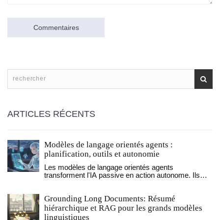
Commentaires
ARTICLES RÉCENTS
Modèles de langage orientés agents :
planification, outils et autonomie
Les modèles de langage orientés agents
transforment l'IA passive en action autonome. Ils
planifient, utilisent des outils et apprennent avec le
temps. Découvrez comment ils fonctionnent, où ils
Grounding Long Documents: Résumé
sont déjà utiles, et les pièges à éviter.
hiérarchique et RAG pour les grands modèles
linguistiques