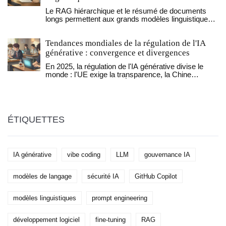
Le RAG hiérarchique et le résumé de documents
longs permettent aux grands modèles linguistiques
de traiter des fichiers complexes sans halluciner.
Découvrez comment cette méthode réduit les
Tendances mondiales de la régulation de l'IA
erreurs et augmente la fiabilité dans les entreprises.
générative : convergence et divergences
En 2025, la régulation de l'IA générative divise le
monde : l'UE exige la transparence, la Chine
contrôle le contenu, les États-Unis favorisent
l'innovation. Pourtant, un point les unit : l'étiquetage
obligatoire. Découvrez les tendances et les défis
mondiaux.
ÉTIQUETTES
IA générative
vibe coding
LLM
gouvernance IA
modèles de langage
sécurité IA
GitHub Copilot
modèles linguistiques
prompt engineering
développement logiciel
fine-tuning
RAG