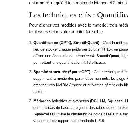
ont montré jusqu'à 4 fois moins de latence et 3 fois 
Les techniques clés : Quantific
Pour aligner vos modèles avec le matériel, trois mé
faiblesses selon votre architecture cible.
Quantification (GPTQ, SmoothQuant) :
C'est la méthode
lieu de stocker chaque poids sur 16 bits (FP16), on passe
offrant une économie de mémoire x4. SmoothQuant, lui, se
permettant une quantification INT8 efficace.
Sparsité structurée (SparseGPT) :
Cette technique élim
supprimant la moitié des paramètres non nuls. Le piège ?
architectures NVIDIA Ampere et suivantes gèrent cela bie
rapide.
Méthodes hybrides et avancées (DC-LLM, SqueezeLLM
des matrices de base, atteignant des ratios de compressi
SqueezeLLM utilise le clustering de poids basé sur la sen
vitesse x2 par rapport aux standards FP16.