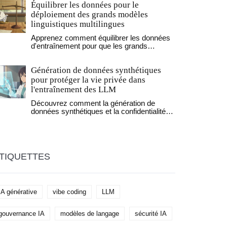
Équilibrer les données pour le
engineering et à l'ajustement de la
température.
déploiement des grands modèles
linguistiques multilingues
Apprenez comment équilibrer les données
d'entraînement pour que les grands
modèles linguistiques soient aussi
performants dans les langues à faibles
Génération de données synthétiques
ressources que dans les langues riches.
Une approche scientifique qui réduit les
pour protéger la vie privée dans
coûts et améliore l'équité.
l'entraînement des LLM
Découvrez comment la génération de
données synthétiques et la confidentialité
différentielle permettent d'entraîner des LLM
performants tout en protégeant l'anonymat
total des utilisateurs.
TIQUETTES
IA générative
vibe coding
LLM
gouvernance IA
modèles de langage
sécurité IA