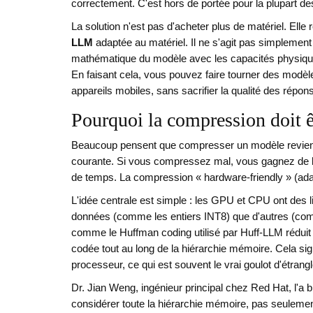
correctement. C'est hors de portée pour la plupart 
La solution n'est pas d'acheter plus de matériel. Elle
LLM
adaptée au matériel. Il ne s'agit pas simplement de 
mathématique du modèle avec les capacités physiqu
En faisant cela, vous pouvez faire tourner des modèl
appareils mobiles, sans sacrifier la qualité des répon
Pourquoi la compression doit ê
Beaucoup pensent que compresser un modèle revient à
courante. Si vous compressez mal, vous gagnez de l
de temps. La compression « hardware-friendly » (ada
L'idée centrale est simple : les GPU et CPU ont des li
données (comme les entiers INT8) que d'autres (com
comme le
Huffman coding
utilisé par Huff-LLM rédui
codée tout au long de la hiérarchie mémoire. Cela sig
processeur, ce qui est souvent le vrai goulot d'étrang
Dr. Jian Weng, ingénieur principal chez Red Hat, l'a 
considérer toute la hiérarchie mémoire, pas seulem