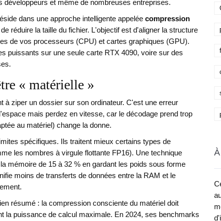
des développeurs et même de nombreuses entreprises.
 réside dans une approche intelligente appelée
compression
réduire la taille du fichier. L'objectif est d'aligner la structure
es de vos processeurs (CPU) et cartes graphiques (GPU).
es puissants sur une seule carte RTX 4090, voire sur des
ses.
tre « matérielle »
 ziper un dossier sur son ordinateur. C'est une erreur
'espace mais perdez en vitesse, car le décodage prend trop
ptée au matériel) change la donne.
mites spécifiques. Ils traitent mieux certains types de
À
me les nombres à virgule flottante FP16). Une technique
t la mémoire de 15 à 32 % en gardant les poids sous forme
nifie moins de transferts de données entre la RAM et le
Ce
lement.
au
bien résumé : la compression consciente du matériel doit
me
ent la puissance de calcul maximale. En 2024, ses benchmarks
d'