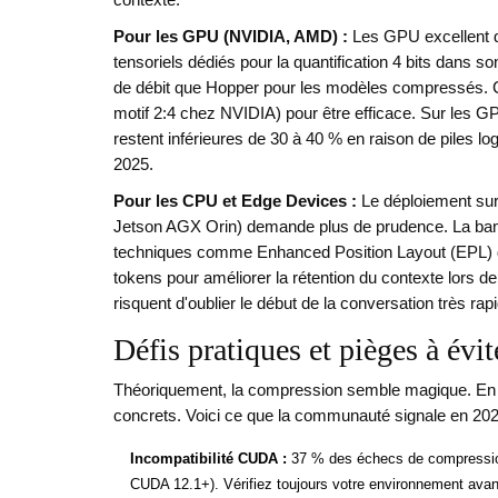
Pour les GPU (NVIDIA, AMD) :
Les GPU excellent d
tensoriels dédiés pour la quantification 4 bits dans so
de débit que Hopper pour les modèles compressés. C
motif 2:4 chez NVIDIA) pour être efficace. Sur les 
restent inférieures de 30 à 40 % en raison de piles 
2025.
Pour les CPU et Edge Devices :
Le déploiement su
Jetson AGX Orin) demande plus de prudence. La ban
techniques comme Enhanced Position Layout (EPL) dev
tokens pour améliorer la rétention du contexte lors 
risquent d'oublier le début de la conversation très ra
Défis pratiques et pièges à évit
Théoriquement, la compression semble magique. En p
concrets. Voici ce que la communauté signale en 20
Incompatibilité CUDA :
37 % des échecs de compression
CUDA 12.1+). Vérifiez toujours votre environnement ava