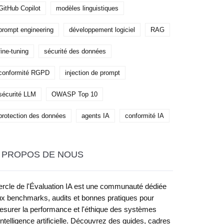
GitHub Copilot
modèles linguistiques
prompt engineering
développement logiciel
RAG
fine-tuning
sécurité des données
conformité RGPD
injection de prompt
sécurité LLM
OWASP Top 10
protection des données
agents IA
conformité IA
 PROPOS DE NOUS
rcle de l'Évaluation IA est une communauté dédiée
x benchmarks, audits et bonnes pratiques pour
surer la performance et l'éthique des systèmes
intelligence artificielle. Découvrez des guides, cadres