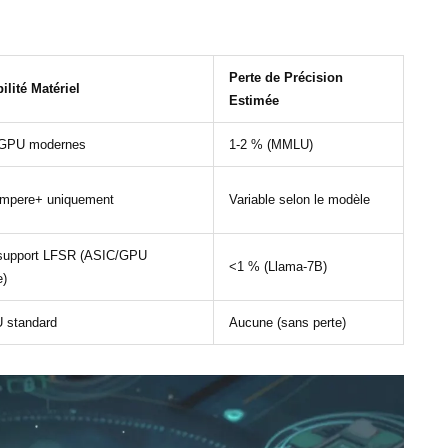
Perte de Précision
lité Matériel
Estimée
 GPU modernes
1-2 % (MMLU)
mpere+ uniquement
Variable selon le modèle
 support LFSR (ASIC/GPU
<1 % (Llama-7B)
e)
 standard
Aucune (sans perte)