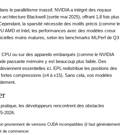
ans le parallélisme massif. NVIDIA a intégré des noyaux
n architecture Blackwell (sortie mai 2025), offrant 1,8 fois plus
ependant, la sparsité nécessite des motifs précis (comme le
GPU AMD et Intel, les performances avec des modèles creux
logicielles moins matures, selon les benchmarks MLPerf de Q3
r CPU ou sur des appareils embarqués (comme le NVIDIA
de passante mémoire y est beaucoup plus faible. Des
iennent essentielles ici. EPL redistribue les positions des
de fortes compressions (x4 à x15). Sans cela, vos modèles
pidement.
er
ratique, les développeurs rencontrent des obstacles
25-2026.
 proviennent de versions CUDA incompatibles (il faut généralement
nt de commencer.