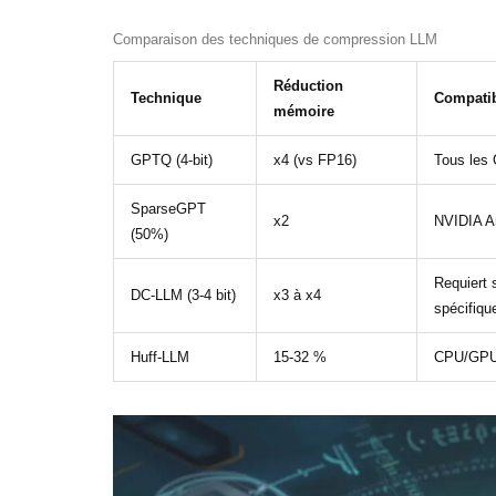
Comparaison des techniques de compression LLM
Réduction
Technique
Compatibi
mémoire
GPTQ (4-bit)
x4 (vs FP16)
Tous les
SparseGPT
x2
NVIDIA A
(50%)
Requiert
DC-LLM (3-4 bit)
x3 à x4
spécifiqu
Huff-LLM
15-32 %
CPU/GPU