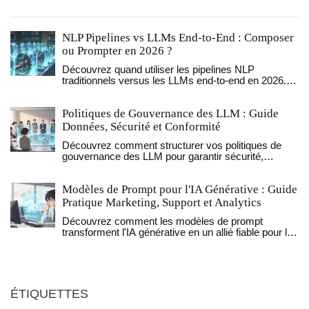
NLP Pipelines vs LLMs End-to-End : Composer
ou Prompter en 2026 ?
Découvrez quand utiliser les pipelines NLP
traditionnels versus les LLMs end-to-end en 2026.
Analyse des coûts, performances et avantages des
architectures hybrides pour des applications
Politiques de Gouvernance des LLM : Guide
robustes.
Données, Sécurité et Conformité
Découvrez comment structurer vos politiques de
gouvernance des LLM pour garantir sécurité,
conformité et efficacité. Guide pratique 2026.
Modèles de Prompt pour l'IA Générative : Guide
Pratique Marketing, Support et Analytics
Découvrez comment les modèles de prompt
transforment l'IA générative en un allié fiable pour le
marketing, le support client et l'analytics. Apprenez à
structurer vos demandes pour obtenir des résultats
cohérents et professionnels.
ÉTIQUETTES