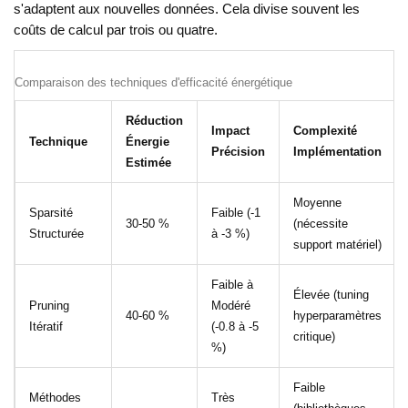
s'adaptent aux nouvelles données. Cela divise souvent les
coûts de calcul par trois ou quatre.
Comparaison des techniques d'efficacité énergétique
Réduction
Impact
Complexité
Technique
Énergie
Précision
Implémentation
Estimée
Moyenne
Sparsité
Faible (-1
30-50 %
(nécessite
Structurée
à -3 %)
support matériel)
Faible à
Élevée (tuning
Pruning
Modéré
40-60 %
hyperparamètres
Itératif
(-0.8 à -5
critique)
%)
Faible
Méthodes
Très