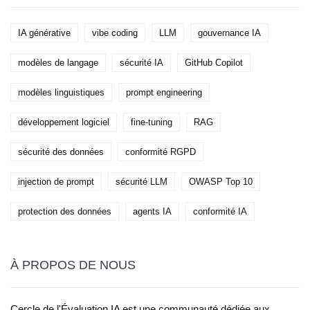
IA générative
vibe coding
LLM
gouvernance IA
modèles de langage
sécurité IA
GitHub Copilot
modèles linguistiques
prompt engineering
développement logiciel
fine-tuning
RAG
sécurité des données
conformité RGPD
injection de prompt
sécurité LLM
OWASP Top 10
protection des données
agents IA
conformité IA
À PROPOS DE NOUS
Cercle de l'Évaluation IA est une communauté dédiée aux