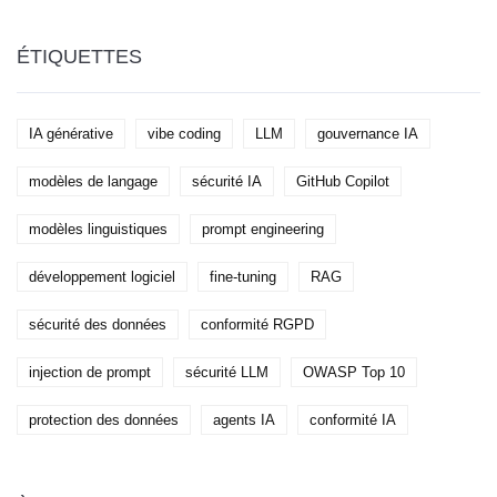
Voici comment les mettre en place.
ÉTIQUETTES
IA générative
vibe coding
LLM
gouvernance IA
modèles de langage
sécurité IA
GitHub Copilot
modèles linguistiques
prompt engineering
développement logiciel
fine-tuning
RAG
sécurité des données
conformité RGPD
injection de prompt
sécurité LLM
OWASP Top 10
protection des données
agents IA
conformité IA