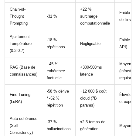
Chain-of-
+22 %
Faible (a
Thought
-31 %
surcharge
de l'invite
Prompting
computationnelle
Ajustement
-18 %
Faible (p
Température
Négligeable
répétitions
API)
(0.3-0.7)
+45 %
Moyenne
RAG (Base de
+300-500ms
cohérence
(infrastru
connaissances)
latence
factuelle
requise)
-58 % dérive
~12 000 $ coût
Fine-Tuning
Élevée (
/ -52 %
cloud (7B
(LoRA)
et expert
répétition
params)
Auto-cohérence
-37 %
x2.3 temps de
(Self-
Moyenne (
hallucinations
génération
Consistency)