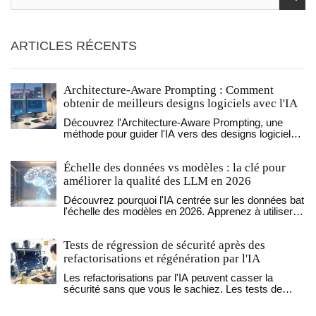
ARTICLES RÉCENTS
Architecture-Aware Prompting : Comment
obtenir de meilleurs designs logiciels avec l'IA
Découvrez l'Architecture-Aware Prompting, une
méthode pour guider l'IA vers des designs logiciels
supérieurs en fournissant un contexte système
complet. Apprenez à décomposer les composants,
Échelle des données vs modèles : la clé pour
utiliser Claude pour la vérification multi-agents et
éviter les pièges architecturaux courants.
améliorer la qualité des LLM en 2026
Découvrez pourquoi l'IA centrée sur les données bat
l'échelle des modèles en 2026. Apprenez à utiliser la
compression de tokens et la gouvernance pour
optimiser vos LLM sans exploser vos coûts.
Tests de régression de sécurité après des
refactorisations et régénération par l'IA
Les refactorisations par l'IA peuvent casser la
sécurité sans que vous le sachiez. Les tests de
régression de sécurité permettent de détecter ces
failles invisibles avant qu'elles ne soient exploitées.