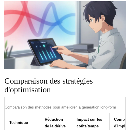
Comparaison des stratégies
d'optimisation
Comparaison des méthodes pour améliorer la génération long-form
Réduction
Impact sur les
Complex
Technique
de la dérive
coûts/temps
d'implém