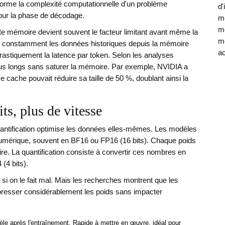
sforme la complexité computationnelle d'un problème
d'
our la phase de décodage.
mé
mo
te mémoire devient souvent le facteur limitant avant même la
mé
r constamment les données historiques depuis la mémoire
ac
astiquement la latence par token. Selon les analyses
lus longs sans saturer la mémoire. Par exemple, NVIDIA a
che pouvait réduire sa taille de 50 %, doublant ainsi la
ts, plus de vitesse
uantification optimise les données elles-mêmes. Les modèles
umérique, souvent en BF16 ou FP16 (16 bits). Chaque poids
. La quantification consiste à convertir ces nombres en
(4 bits).
i si on le fait mal. Mais les recherches montrent que les
resser considérablement les poids sans impacter
èle après l'entraînement. Rapide à mettre en œuvre, idéal pour