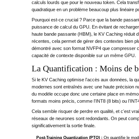
calculs lourds que pour le nouveau token. Cela tran
quadratique en un problème beaucoup plus linéaire p
Pourquoi est-ce crucial ? Parce que la bande passan
puissance de calcul du GPU. En évitant de recharge
haute bande passante (HBM), le KV Caching réduit dr
récentes, cela permet de gérer des contextes bien p
démontré avec son format NVFP4 que compresser ce ca
capacité de contexte disponible sur un même GPU.
La Quantification : Moins de bi
Si le KV Caching optimise l'accès aux données, la q
modernes sont entraînés avec une haute précision n
du modèle occupe donc une certaine place en mémoire
formats moins précis, comme l'INT8 (8 bits) ou l'INT4 
Cela semble risquer de perdre en qualité, et c'est vra
réseaux de neurones sont redondants. On peut comp
significativement la sortie finale.
Post-Training Quantization (PTQ) :
On quantifie le mod