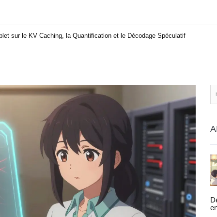
plet sur le KV Caching, la Quantification et le Décodage Spéculatif
A
Dé
en
po