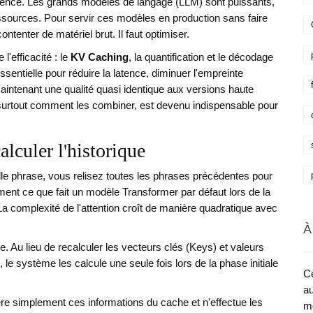
nférence. Les grands modèles de langage (LLM) sont puissants,
sources. Pour servir ces modèles en production sans faire
ntenter de matériel brut. Il faut optimiser.
l'efficacité : le
KV Caching
, la quantification et le décodage
ssentielle pour réduire la latence, diminuer l'empreinte
aintenant une qualité quasi identique aux versions haute
surtout comment les combiner, est devenu indispensable pour
lculer l'historique
le phrase, vous relisez toutes les phrases précédentes pour
ment ce que fait un modèle Transformer par défaut lors de la
a complexité de l'attention croît de manière quadratique avec
À
e. Au lieu de recalculer les vecteurs clés (Keys) et valeurs
le système les calcule une seule fois lors de la phase initiale
Ce
au
ère simplement ces informations du cache et n'effectue les
me