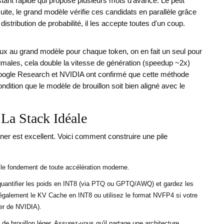
ant rapide qui propose plusieurs mots d'avance. Le petit
ite, le grand modèle vérifie ces candidats en parallèle grâce
stribution de probabilité, il les accepte toutes d'un coup.
eux au grand modèle pour chaque token, on en fait un seul pour
timales, cela double la vitesse de génération (speedup ~2x)
e. Google Research et NVIDIA ont confirmé que cette méthode
dition que le modèle de brouillon soit bien aligné avec le
La Stack Idéale
ner est excellent. Voici comment construire une pile
le fondement de toute accélération moderne.
ntifier les poids en INT8 (via PTQ ou GPTQ/AWQ) et gardez les
également le KV Cache en INT8 ou utilisez le format NVFP4 si votre
er de NVIDIA).
e brouillon léger. Assurez-vous qu'il partage une architecture