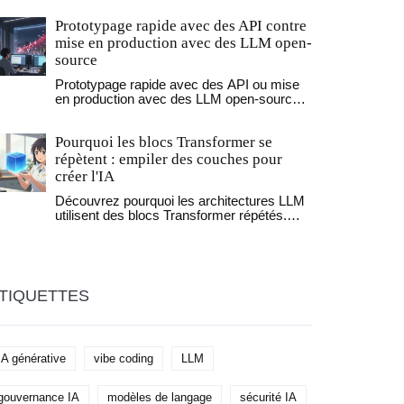
rire, et débruitage pour créer des images. Chacune a
Prototypage rapide avec des API contre
s forces, ses limites, et ses applications réelles.
mise en production avec des LLM open-
source
Prototypage rapide avec des API ou mise
en production avec des LLM open-source ?
Cette comparaison révèle pourquoi la
plupart des projets IA échouent en
Pourquoi les blocs Transformer se
production, et comment passer de
l’expérimentation à l’échelle sans perdre le
répètent : empiler des couches pour
contrôle.
créer l'IA
Découvrez pourquoi les architectures LLM
utilisent des blocs Transformer répétés.
Explorez comment l'empilement de
couches crée des abstractions complexes,
améliore la stabilité et permet le
raisonnement profond.
TIQUETTES
IA générative
vibe coding
LLM
gouvernance IA
modèles de langage
sécurité IA