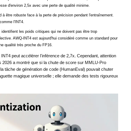
sse d'environ 2,5x avec une perte de qualité minime.
à être robuste face à la perte de précision pendant l'entraînement.
 comme l'INT4.
entifient les poids critiques qui ne doivent pas être trop
élective. AWQ-INT4 est aujourd'hui considéré comme un standard pour
e qualité très proche du FP16.
INT4 peut accélérer l'inférence de 2,7x. Cependant, attention
rs 2026 a montré que si la chute de score sur MMLU-Pro
s, la tâche de génération de code (HumanEval) pouvait chuter
baguette magique universelle ; elle demande des tests rigoureux