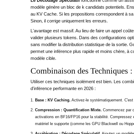
Le Décodage Spéculatif
fonctionne comme un assist
modèle génère un bloc de k candidats potentiels. Ensu
au KV Cache. Si les propositions correspondent à sa di
Sinon, il corrige uniquement les erreurs.
L'avantage est massif. Au lieu de faire un appel coût
valider plusieurs tokens. Dans des configurations op
sans modifier la distribution statistique de la sorti
permet une inférence plus rapide et moins chère, à con
modèle cible.
Combinaison des Techniques : 
Utiliser ces techniques isolément est bien. Les combi
d'inférence performante en 2026 :
Base : KV Caching.
Activez-le systématiquement. C'est 
Compression : Quantification Mixte.
Commencez par qua
activations en BF16/FP16 pour la stabilité. Compressez 
matériel le supporte (comme les GPU Blackwell ou Hopp
Accélération : Décodage Spéculatif.
Ajoutez un modèle d