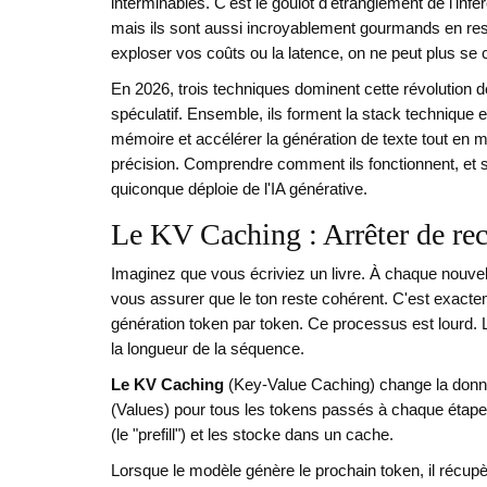
interminables. C'est le goulot d'étranglement de l'i
mais ils sont aussi incroyablement gourmands en res
exploser vos coûts ou la latence, on ne peut plus se co
En 2026, trois techniques dominent cette révolution de 
spéculatif. Ensemble, ils forment la stack technique e
mémoire et accélérer la génération de texte tout en m
précision. Comprendre comment ils fonctionnent, et 
quiconque déploie de l'IA générative.
Le KV Caching : Arrêter de reca
Imaginez que vous écriviez un livre. À chaque nouvel
vous assurer que le ton reste cohérent. C'est exacte
génération token par token. Ce processus est lourd. L
la longueur de la séquence.
Le KV Caching
(
Key-Value Caching
) change la donn
(Values) pour tous les tokens passés à chaque étape, 
(le "prefill") et les stocke dans un cache.
Lorsque le modèle génère le prochain token, il récup