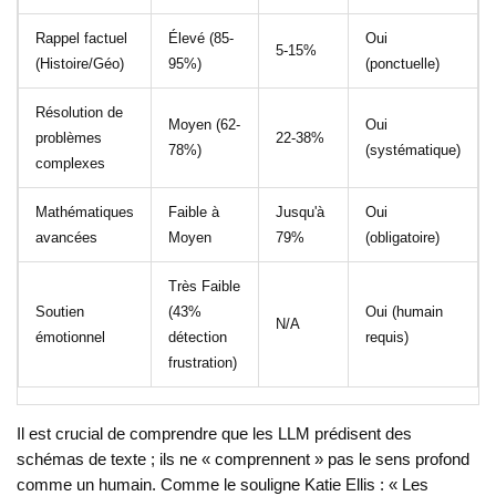
Rappel factuel
Élevé (85-
Oui
5-15%
(Histoire/Géo)
95%)
(ponctuelle)
Résolution de
Moyen (62-
Oui
problèmes
22-38%
78%)
(systématique)
complexes
Mathématiques
Faible à
Jusqu'à
Oui
avancées
Moyen
79%
(obligatoire)
Très Faible
Soutien
(43%
Oui (humain
N/A
émotionnel
détection
requis)
frustration)
Il est crucial de comprendre que les LLM prédisent des
schémas de texte ; ils ne « comprennent » pas le sens profond
comme un humain. Comme le souligne Katie Ellis : « Les