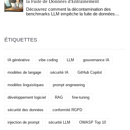
la Fuite de Données d'Entraînement
Découvrez comment la décontamination des
benchmarks LLM empêche la fuite de données
d'entraînement. Explorez les méthodes ConTAM,
lm-evaluation-harness et les enjeux d'intégrité pour
une évaluation fiable des modèles d'IA.
ÉTIQUETTES
IA générative
vibe coding
LLM
gouvernance IA
modèles de langage
sécurité IA
GitHub Copilot
modèles linguistiques
prompt engineering
développement logiciel
RAG
fine-tuning
sécurité des données
conformité RGPD
injection de prompt
sécurité LLM
OWASP Top 10