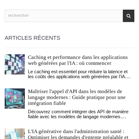
ARTICLES RÉCENTS
Caching et performance dans les applications
web générées par l'IA : où commencer
Le caching est essentiel pour réduire la latence et
les coûts des applications web générées par l'IA.
Découvrez comment mettre en œuvre Redis, AWS
MemoryDB et le caching sémantique pour des
Maîtriser l'appel d'API dans les modèles de
réponses instantanées.
langage modernes : Guide pratique pour une
intégration fiable
Découvrez comment intégrer des API de manière
fiable avec les modèles de langage modernes.
Analyse des meilleures pratiques, comparaisons de
modèles et solutions pour éviter les coûts et erreurs
L'IA générative dans l'administration santé :
courants.
Optimiser les demandes d'entente préalable et