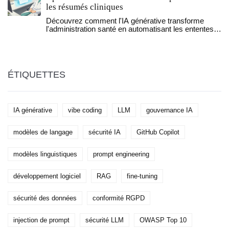
les résumés cliniques
Découvrez comment l'IA générative transforme
l'administration santé en automatisant les ententes
préalables et les résumés cliniques pour réduire le
burn-out médical.
ÉTIQUETTES
IA générative
vibe coding
LLM
gouvernance IA
modèles de langage
sécurité IA
GitHub Copilot
modèles linguistiques
prompt engineering
développement logiciel
RAG
fine-tuning
sécurité des données
conformité RGPD
injection de prompt
sécurité LLM
OWASP Top 10