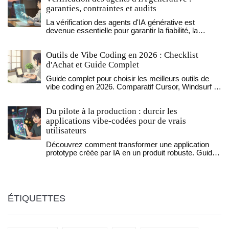
garanties, contraintes et audits
La vérification des agents d'IA générative est
devenue essentielle pour garantir la fiabilité, la
conformité et la sécurité des décisions
automatisées. Découvrez comment les garanties
Outils de Vibe Coding en 2026 : Checklist
formelles, les audits et la blockchain transforment
l'IA de risque en outil digne de confiance.
d'Achat et Guide Complet
Guide complet pour choisir les meilleurs outils de
vibe coding en 2026. Comparatif Cursor, Windsurf et
checklist sécurité pour acheter malin.
Du pilote à la production : durcir les
applications vibe-codées pour de vrais
utilisateurs
Découvrez comment transformer une application
prototype créée par IA en un produit robuste. Guide
pratique pour sécuriser, optimiser et maintenir le
code vibe-codé en production.
ÉTIQUETTES