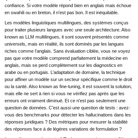
confiance. Si votre modèle répond bien en anglais mais échoue
en swahili ou en breton, il n’est pas bon. Il est inéquitable.
Les
modèles linguistiques multilingues
,
des systèmes conçus
pour traiter plusieurs langues avec une seule architecture
. Also
known as
LLM multilingues
, it
sont souvent présentés comme
universels, mais en réalité, ils sont dominés par les langues
riches comme l’anglais
.
Sans évaluation ciblée, vous ne voyez
pas que votre modèle comprend parfaitement la médecine en
anglais, mais se perd complètement sur les diagnostics en
arabe ou en portugais. L’
adaptation de domaine
,
la technique
pour affiner un modèle sur un secteur spécifique comme le droit
ou la santé
. Also known as
fine-tuning
, it
est souvent la solution,
mais elle ne sert à rien si vous ne vérifiez pas après que les
erreurs ont vraiment diminué
.
Et ce n’est pas seulement une
question de données. C’est aussi une question de tests : avez-
vous des benchmarks pour détecter les hallucinations dans les
réponses juridiques ? Des métriques pour mesurer la stabilité
des réponses face à de légères variations de formulation ?