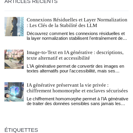
ARTICLES RÉCENTS
Connexions Résiduelles et Layer Normalization
: Les Clés de la Stabilité des LLM
Découvrez comment les connexions résiduelles et
la layer normalization stabilisent l'entraînement des
LLM, évitent la disparition du gradient et permettent
des modèles ultra-profonds.
Image-to-Text en IA générative : descriptions,
texte alternatif et accessibilité
L'IA générative permet de convertir des images en
textes alternatifs pour l'accessibilité, mais ses
erreurs peuvent être dangereuses. CLIP et BLIP
offrent des progrès, mais la vérification humaine
IA générative préservant la vie privée :
reste essentielle.
chiffrement homomorphe et enclaves sécurisées
Le chiffrement homomorphe permet à l'IA générative
de traiter des données sensibles sans jamais les
déchiffrer. Une avancée majeure pour la santé, la
finance et la protection de la vie privée, déjà en
production en 2025.
ÉTIQUETTES