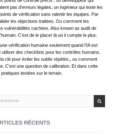
 points de contrôle précis : un développeur qui
tient pas d’erreurs légales, un ingénieur qui teste les
ints de vérification sans ralentir les équipes. Par
ider les objections traitées. Ou comment les
es vulnérabilités cachées
. Also known as
audit de
’humain. C’est de le placer là où il compte le plus.
ne vérification humaine seulement quand l’IA est
utiliser des checklists pour les
contrôles humains
,
 la clé pour éviter les oublis répétés
.
, ou comment
. C’est une question de calibration. Et dans cette
ratiques testées sur le terrain.
RTICLES RÉCENTS