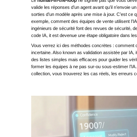
Le
human-in-the-loop
ne signifie pas que vous deve
valide les réponses d’un agent avant qu’il n’envoie un 
sorties d’un modèle après une mise à jour. C’est ce q
exemple, comment des équipes de vente utilisent l’I
ingénieurs de sécurité font des
revues de sécurité
,
de
code IA
, it
est devenue une étape obligatoire dans les 
Vous verrez ici des méthodes concrètes : comment 
incertaine
. Also known as
validation assistée par IA
, 
des listes simples mais efficaces pour guider les vér
former les équipes à ne pas sur-ou sous-estimer l’IA.
collection, vous trouverez les cas réels, les erreurs