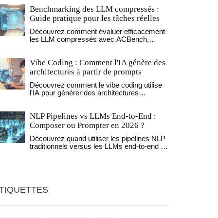
Benchmarking des LLM compressés :
Guide pratique pour les tâches réelles
Découvrez comment évaluer efficacement
les LLM compressés avec ACBench,
LLMCBench et GuideLLM. Guide pratique
pour éviter les pièges de la quantification et
Vibe Coding : Comment l'IA génère des
garantir des performances réelles en
production.
architectures à partir de prompts
Découvrez comment le vibe coding utilise
l'IA pour générer des architectures
logicielles à partir de prompts. Avantages,
risques et meilleures pratiques pour 2026.
NLP Pipelines vs LLMs End-to-End :
Composer ou Prompter en 2026 ?
Découvrez quand utiliser les pipelines NLP
traditionnels versus les LLMs end-to-end en
2026. Analyse des coûts, performances et
avantages des architectures hybrides pour
des applications robustes.
TIQUETTES