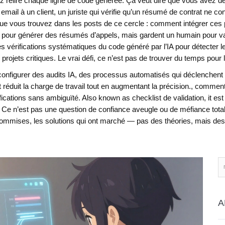
z relire chaque ligne de code générée. Ça veut dire que vous avez des
email à un client, un juriste qui vérifie qu’un résumé de contrat ne con
ue vous trouvez dans les posts de ce cercle : comment intégrer ces po
A pour générer des résumés d’appels, mais gardent un humain pour val
s vérifications systématiques du code généré par l’IA pour détecter l
projets critiques
.
Le vrai défi, ce n’est pas de trouver du temps pour l
configurer des
audits IA
,
des processus automatisés qui déclenchent u
it
réduit la charge de travail tout en augmentant la précision
.
, comment 
ifications sans ambiguïté
. Also known as
checklist de validation
, it
est
 Ce n’est pas une question de confiance aveugle ou de méfiance totale
 commises, les solutions qui ont marché — pas des théories, mais des p
A