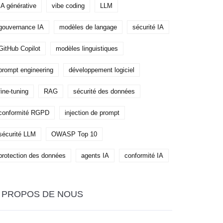
IA générative
vibe coding
LLM
gouvernance IA
modèles de langage
sécurité IA
GitHub Copilot
modèles linguistiques
prompt engineering
développement logiciel
fine-tuning
RAG
sécurité des données
conformité RGPD
injection de prompt
sécurité LLM
OWASP Top 10
protection des données
agents IA
conformité IA
 PROPOS DE NOUS