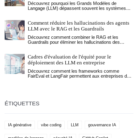
Découvrez pourquoi les Grands Modèles de
Langage (LLM) dépassent souvent les systèmes
NLP traditionnels grâce à l'architecture Transformer
et aux données massives, tout en comprenant leurs
Comment réduire les hallucinations des agents
limites face aux modèles spécialisés.
LLM avec le RAG et les Guardrails
Découvrez comment combiner le RAG et les
Guardrails pour éliminer les hallucinations des
agents LLM et garantir des réponses fiables et
ancrées dans vos données.
Cadres d'évaluation de l'équité pour le
déploiement des LLM en entreprise
Découvrez comment les frameworks comme
FairEval et LangFair permettent aux entreprises de
détecter et corriger les biais dans les LLM pour un
déploiement éthique et légal.
ÉTIQUETTES
IA générative
vibe coding
LLM
gouvernance IA