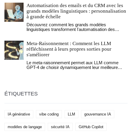
compression et pièges à éviter en 2026.
Automatisation des emails et du CRM avec les
grands modèles linguistiques : personnalisation
à grande échelle
Découvrez comment les grands modèles
linguistiques transforment l'automatisation des
emails et du CRM en permettant une
personnalisation à grande échelle, avec des
Meta-Raisonnement : Comment les LLM
résultats concrets : réduction des coûts, gains de
temps et amélioration de la satisfaction client.
réfléchissent à leurs propres sorties pour
s'améliorer
Le meta-raisonnement permet aux LLM comme
GPT-4 de choisir dynamiquement leur meilleure
méthode de raisonnement. Une avancée majeure
qui augmente la précision, réduit les coûts et
transforme l'IA en un outil plus intelligent.
ÉTIQUETTES
IA générative
vibe coding
LLM
gouvernance IA
modèles de langage
sécurité IA
GitHub Copilot