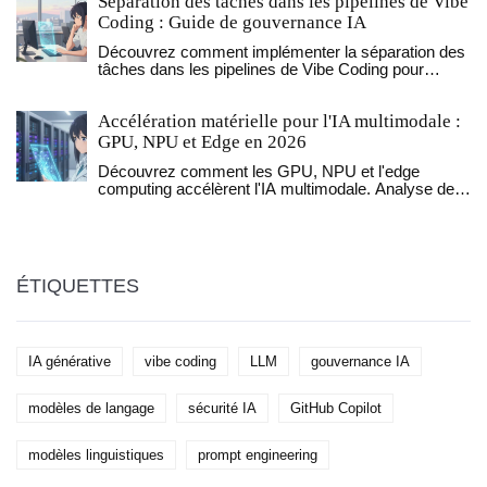
Séparation des tâches dans les pipelines de Vibe
Coding : Guide de gouvernance IA
Découvrez comment implémenter la séparation des
tâches dans les pipelines de Vibe Coding pour
sécuriser le développement assisté par IA. Guide
pratique sur GitLab, ServiceNow et la gouvernance.
Accélération matérielle pour l'IA multimodale :
GPU, NPU et Edge en 2026
Découvrez comment les GPU, NPU et l'edge
computing accélèrent l'IA multimodale. Analyse des
défis matériels, optimisations GPU et nouvelles
architectures pour le temps réel.
ÉTIQUETTES
IA générative
vibe coding
LLM
gouvernance IA
modèles de langage
sécurité IA
GitHub Copilot
modèles linguistiques
prompt engineering