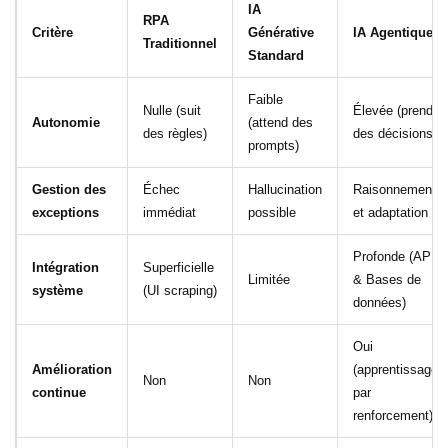
IA
RPA
Critère
Générative
IA Agentique
Traditionnel
Standard
Faible
Nulle (suit
Élevée (prend
Autonomie
(attend des
des règles)
des décisions)
prompts)
Gestion des
Échec
Hallucination
Raisonnement
exceptions
immédiat
possible
et adaptation
Profonde (API
Intégration
Superficielle
Limitée
& Bases de
système
(UI scraping)
données)
Oui
Amélioration
(apprentissage
Non
Non
continue
par
renforcement)