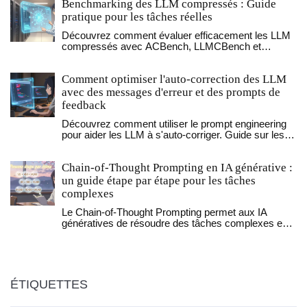
Benchmarking des LLM compressés : Guide
pratique pour les tâches réelles
Découvrez comment évaluer efficacement les LLM
compressés avec ACBench, LLMCBench et
GuideLLM. Guide pratique pour éviter les pièges de
la quantification et garantir des performances réelles
Comment optimiser l'auto-correction des LLM
en production.
avec des messages d'erreur et des prompts de
feedback
Découvrez comment utiliser le prompt engineering
pour aider les LLM à s'auto-corriger. Guide sur les
techniques FTR, la validation JSON et la réduction
des erreurs d'IA.
Chain-of-Thought Prompting en IA générative :
un guide étape par étape pour les tâches
complexes
Le Chain-of-Thought Prompting permet aux IA
génératives de résoudre des tâches complexes en
montrant leurs étapes de raisonnement. Découvrez
comment ça marche, ses avantages, ses pièges et
comment l’appliquer en 2026.
ÉTIQUETTES