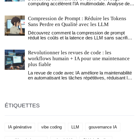
computing accélèrent l'IA multimodale. Analyse des
défis matériels, optimisations GPU et nouvelles
architectures pour le temps réel.
Compression de Prompt : Réduire les Tokens
Sans Perdre en Qualité avec les LLM
Découvrez comment la compression de prompt
réduit les coûts et la latence des LLM sans sacrifier
la qualité. Guide pratique sur LLMLingua, ratios de
compression et pièges à éviter en 2026.
Revolutionner les revues de code : les
workflows humain + IA pour une maintenance
plus fiable
La revue de code avec IA améliore la maintenabilité
en automatisant les tâches répétitives, réduisant les
bugs et libérant les développeurs pour se concentrer
sur l'architecture. Découvrez comment combiner
humain et IA pour des workflows plus efficaces.
ÉTIQUETTES
IA générative
vibe coding
LLM
gouvernance IA