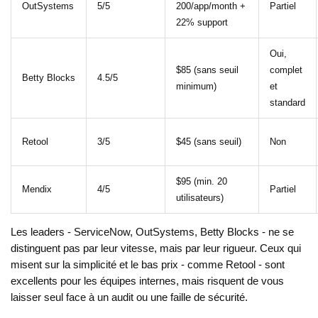
OutSystems
5/5
200/app/month +
Partiel
22% support
Oui,
$85 (sans seuil
complet
Betty Blocks
4.5/5
minimum)
et
standard
Retool
3/5
$45 (sans seuil)
Non
$95 (min. 20
Mendix
4/5
Partiel
utilisateurs)
Les leaders - ServiceNow, OutSystems, Betty Blocks - ne se
distinguent pas par leur vitesse, mais par leur rigueur. Ceux qui
misent sur la simplicité et le bas prix - comme Retool - sont
excellents pour les équipes internes, mais risquent de vous
laisser seul face à un audit ou une faille de sécurité.