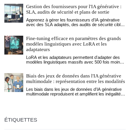
Gestion des fournisseurs pour l'IA générative :
SLA, audits de sécurité et plans de sortie
Apprenez à gérer les fournisseurs d'IA générative
avec des SLA adaptés, des audits de sécurité ciblés
et des plans de sortie solides. Évitez les pièges du
verrouillage et protégez votre entreprise contre les
Fine-tuning efficace en paramètres des grands
risques invisibles de l'IA.
modèles linguistiques avec LoRA et les
adaptateurs
LoRA et les adaptateurs permettent d'adapter des
modèles linguistiques massifs avec 500 fois moins
de mémoire, sans perte de précision. Découvrez
comment les utiliser sur un seul GPU, leurs
Biais des jeux de données dans l'IA générative
avantages, leurs limites et les meilleurs outils en
2026.
multimodale : représentation entre les modalités
Les biais dans les jeux de données d'IA générative
multimodale reproduisent et amplifient les inégalités
sociales. Découvrez comment ces biais se
manifestent entre textes et images, et comment les
corriger.
ÉTIQUETTES