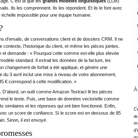
ge. C’est là que les
grands modèles linguistiques
(LLM)
ails. Ils les comprennent. Ils les répondent. Et ils le font avec
 échelle impossible pour une équipe humaine.
?
ns d’emails, de conversations client et de dossiers CRM. Il ne
e contexte, l’historique du client, et même les pièces jointes.
ée et demande : « Pourquoi cette somme est-elle plus élevée
odèle standard. Il extrait les données de la facture, les
un changement de forfait a été appliqué, et génère une
e du 3 avril inclut une mise à niveau de votre abonnement,
5 € correspond à cette modification. »
À
. D’abord, un outil comme Amazon Textract lit les pièces
nd le texte. Puis, une base de données vectorielle comme
imilaires et les réponses qui ont bien fonctionné. Enfin,
Ce
vec un score de confiance. Si le score est en dessous de 85
au
n. Sinon, il est envoyé.
me
d'
 promesses
mé