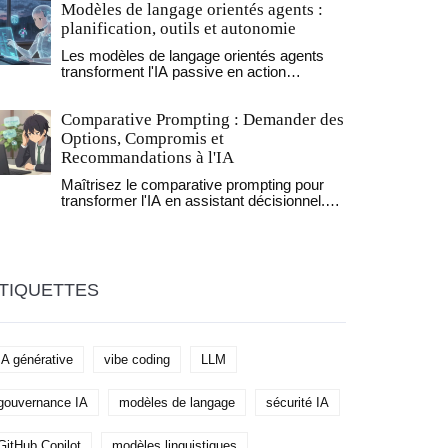
Modèles de langage orientés agents :
production, et comment passer de
l’expérimentation à l’échelle sans perdre le
planification, outils et autonomie
contrôle.
Les modèles de langage orientés agents
transforment l'IA passive en action
autonome. Ils planifient, utilisent des outils
et apprennent avec le temps. Découvrez
Comparative Prompting : Demander des
comment ils fonctionnent, où ils sont déjà
utiles, et les pièges à éviter.
Options, Compromis et
Recommandations à l'IA
Maîtrisez le comparative prompting pour
transformer l'IA en assistant décisionnel.
Apprenez à structurer des comparaisons
précises, identifier les compromis et obtenir
des recommandations fiables.
TIQUETTES
IA générative
vibe coding
LLM
gouvernance IA
modèles de langage
sécurité IA
GitHub Copilot
modèles linguistiques