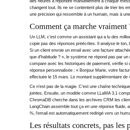
des heures à répondre manuellement à chaque messa
changent tout. Ils ne se contentent plus de trier les em
une précision qui ressemble à un humain, mais à une
Comment ça marche vraiment 
Un LLM, c’est comme un assistant qui a lu des millio
copie pas des réponses préécrites. Il analyse le ton, l
Si un client envoie un email avec une facture attach
que d’habitude ? », le système ne répond pas par un m
compare avec les historiques de paiement, vérifie si 
réponse personnalisée : « Bonjour Marie, votre factur
effectuée le 15 mars. Le montant supplémentaire de 4
Ce n’est pas de la magie. C’est une chaîne technique
jointes. Ensuite, un modèle comme LLaMA 3.1 compre
ChromaDB cherche dans les archives CRM les clients s
LangChain assemble tout ça en une réponse fluide, a
%, l’email est automatiquement redirigé vers un humai
Les résultats concrets, pas les