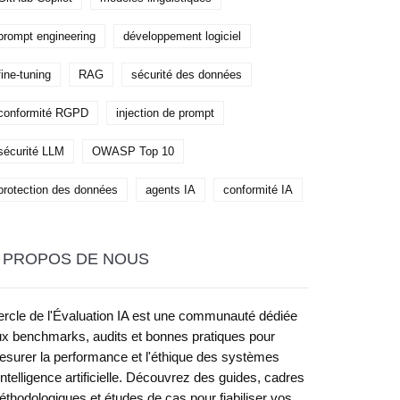
prompt engineering
développement logiciel
fine-tuning
RAG
sécurité des données
conformité RGPD
injection de prompt
sécurité LLM
OWASP Top 10
protection des données
agents IA
conformité IA
 PROPOS DE NOUS
rcle de l'Évaluation IA est une communauté dédiée
x benchmarks, audits et bonnes pratiques pour
surer la performance et l'éthique des systèmes
intelligence artificielle. Découvrez des guides, cadres
thodologiques et études de cas pour fiabiliser vos