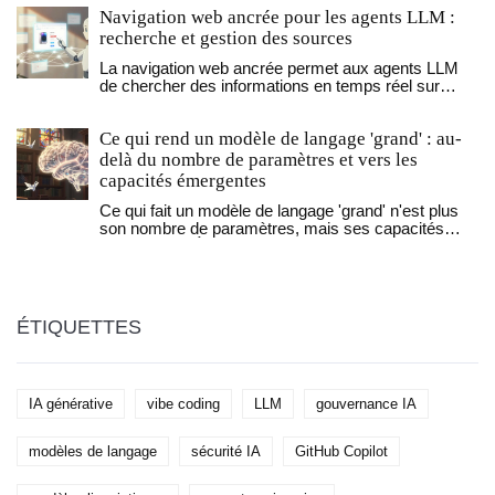
plutôt que les lignes de code générées par l'IA.
Navigation web ancrée pour les agents LLM :
recherche et gestion des sources
La navigation web ancrée permet aux agents LLM
de chercher des informations en temps réel sur
Internet, surpassant les chatbots traditionnels.
Découvrez comment ça marche, ses limites, et
Ce qui rend un modèle de langage 'grand' : au-
pourquoi ça va changer la recherche en ligne.
delà du nombre de paramètres et vers les
capacités émergentes
Ce qui fait un modèle de langage 'grand' n'est plus
son nombre de paramètres, mais ses capacités
émergentes. À partir de 62 milliards de paramètres,
les modèles commencent à raisonner comme des
humains. La prochaine révolution vient de la
profondeur logique, pas de la taille.
ÉTIQUETTES
IA générative
vibe coding
LLM
gouvernance IA
modèles de langage
sécurité IA
GitHub Copilot