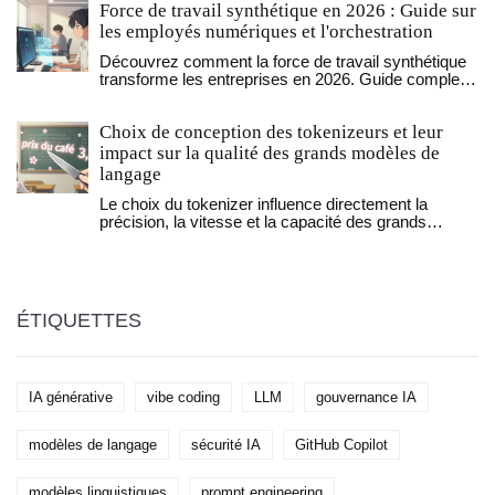
Force de travail synthétique en 2026 : Guide sur
essentielle pour les applications critiques.
les employés numériques et l'orchestration
Découvrez comment la force de travail synthétique
transforme les entreprises en 2026. Guide complet
sur les employés numériques, l'orchestration IA et
les défis humains de cette nouvelle ère.
Choix de conception des tokenizeurs et leur
impact sur la qualité des grands modèles de
langage
Le choix du tokenizer influence directement la
précision, la vitesse et la capacité des grands
modèles de langage. BPE, WordPiece et Unigram
ont des impacts différents selon les données. Une
mauvaise configuration peut réduire la performance
de 15 %.
ÉTIQUETTES
IA générative
vibe coding
LLM
gouvernance IA
modèles de langage
sécurité IA
GitHub Copilot
modèles linguistiques
prompt engineering