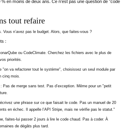
50 % en moins de deux ans. Ce n’est pas une question de "code
s tout refaire
. Vous n’avez pas le budget. Alors, que faites-vous ?
ts :
SonarQube ou CodeClimate. Cherchez les fichiers avec le plus de
vos priorités.
re "on va refactorer tout le système", choisissez un seul module par
n cinq mois.
: Pas de merge sans test. Pas d’exception. Même pour un "petit
ture.
écrivez une phrase sur ce que faisait le code. Pas un manuel de 20
s en échec. Il appelle l’API Stripe, mais ne vérifie pas le statut."
e, faites-lui passer 2 jours à lire le code chaud. Pas à coder. À
emaines de dégâts plus tard.