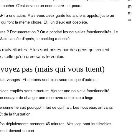
y toucher. C’est devenu un code sacré - et pourri.
mo
mé
PI à une autre. Mais vous avez gardé les anciens appels, juste au
ac
qui font la même chose. Et l’un d’eux est obsolète.
ires ? Documentation ? On a priorisé les nouvelles fonctionnalités. Le
 Mais l’année d’après, le backlog a doublé.
 malveillantes. Elles sont prises par des gens qui veulent
e
: celle qu’on crée sans le vouloir.
 voyez pas (mais qui vous tuent)
urs visages. Et certains sont plus sournois que d’autres :
 blocs empilés sans structure. Ajouter une nouvelle fonctionnalité
mme essayer de changer une roue avec une pince à linge.
rsonne ne sait pourquoi il fait ce qu’il fait. Les nouveaux arrivants
 de la frustration.
 Vos déploiements prennent 45 minutes. Vos logs sont inutilisables.
ent devient un pari.