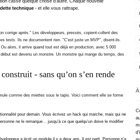
tion casse quelque chose d’autre. Chaque nouvelle
dette technique
- et elle vous rattrape.
n corrige après." Les développeurs, pressés, copient-collent des
es tests. Ils ne documentent rien. "C’est juste un MVP", disent-ils.
. Ou alors, il arrive quand tout est déjà en production, avec 5 000
" du début est devenu un monstre. Un monstre qui mange du temps, des
construit - sans qu’on s’en rende
À
cumule comme des miettes sous le tapis. Voici comment elle se forme
Ce
tionnalité pour demain. Vous écrivez un hack qui marche, mais qui ne
au
Personne ne le remarque… jusqu’à ce que quelqu’un doive le modifier
me
d'
veloppeur a écrit un module il y a deux ans. Il est parti. Personne n’a
mé