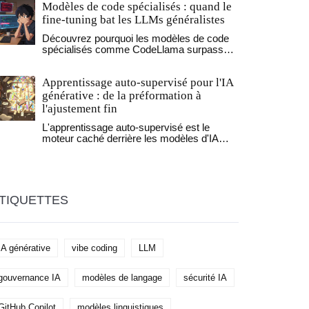
Modèles de code spécialisés : quand le
données.
fine-tuning bat les LLMs généralistes
Découvrez pourquoi les modèles de code
spécialisés comme CodeLlama surpassent
les LLMs généralistes en 2026. Analyse
des performances, coûts et cas d'usage
Apprentissage auto-supervisé pour l'IA
concrets.
générative : de la préformation à
l'ajustement fin
L'apprentissage auto-supervisé est le
moteur caché derrière les modèles d'IA
générative comme GPT-4 et DALL-E 3. Il
permet d'apprendre à partir de données non
étiquetées, réduisant les coûts et
augmentant les performances. Voici
comment ça marche, de la préformation à
TIQUETTES
l'ajustement fin.
IA générative
vibe coding
LLM
gouvernance IA
modèles de langage
sécurité IA
GitHub Copilot
modèles linguistiques