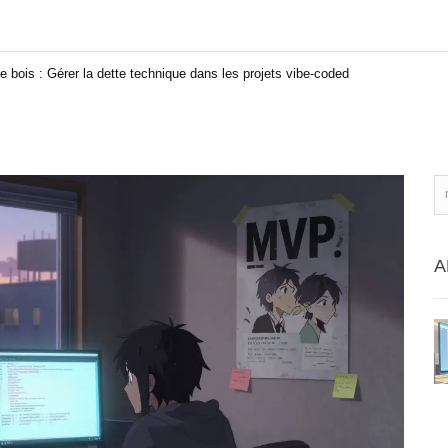
de bois : Gérer la dette technique dans les projets vibe-coded
A