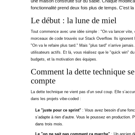
une maison construite sur du sable. Chaque modifica
fonctionnalité prend deux fois plus de temps. C’est la
Le début : la lune de miel
Tout commence avec une idée simple : "On va lancer vite, o
morceaux de code trouvés sur Stack Overflow. Ils ignorent l
"On va le refaire plus tard." Mais "plus tard" n’arrive jamais
utilisateurs actifs. Et là, vous réalisez que le "quick win
budgets, et la motivation des équipes.
Comment la dette technique se 
compte
La dette technique ne vient pas d’un seul coup. Elle s’ac
dans les projets vibe-coded :
Le "juste pour ce sprint"
: Vous avez besoin d’une fonc
s’adapte à rien d’autre. Vous le poussez en production. 
dans trois mois.
Le "on ne sait pas comment ça marche"
: Un ancien dé