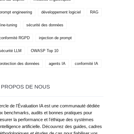
prompt engineering
développement logiciel
RAG
fine-tuning
sécurité des données
conformité RGPD
injection de prompt
sécurité LLM
OWASP Top 10
protection des données
agents IA
conformité IA
 PROPOS DE NOUS
rcle de l'Évaluation IA est une communauté dédiée
x benchmarks, audits et bonnes pratiques pour
surer la performance et l'éthique des systèmes
intelligence artificielle. Découvrez des guides, cadres
thodologiques et études de cas pour fiabiliser vos