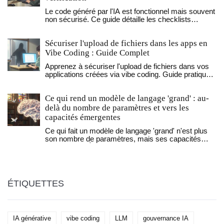
Le code généré par l'IA est fonctionnel mais souvent
non sécurisé. Ce guide détaille les checklists
essentielles pour les ingénieurs de vérification afin
de détecter les vulnérabilités spécifiques à l'IA,
Sécuriser l'upload de fichiers dans les apps en
comme les validations manquantes, les clés API
exposées et les erreurs de contrôle d'accès.
Vibe Coding : Guide Complet
Apprenez à sécuriser l'upload de fichiers dans vos
applications créées via vibe coding. Guide pratique
sur la validation MIME, le stockage isolé et les
prompts IA sécurisés.
Ce qui rend un modèle de langage 'grand' : au-
delà du nombre de paramètres et vers les
capacités émergentes
Ce qui fait un modèle de langage 'grand' n'est plus
son nombre de paramètres, mais ses capacités
émergentes. À partir de 62 milliards de paramètres,
les modèles commencent à raisonner comme des
humains. La prochaine révolution vient de la
profondeur logique, pas de la taille.
ÉTIQUETTES
IA générative
vibe coding
LLM
gouvernance IA