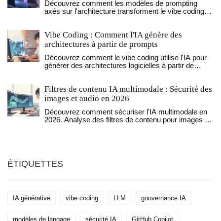
Découvrez comment les modèles de prompting
axés sur l'architecture transforment le vibe coding
en un processus fiable. Apprenez à structurer vos
prompts pour obtenir du code sécurisé, maintenable
Vibe Coding : Comment l'IA génère des
et prêt pour la production.
architectures à partir de prompts
Découvrez comment le vibe coding utilise l'IA pour
générer des architectures logicielles à partir de
prompts. Avantages, risques et meilleures pratiques
pour 2026.
Filtres de contenu IA multimodale : Sécurité des
images et audio en 2026
Découvrez comment sécuriser l'IA multimodale en
2026. Analyse des filtres de contenu pour images et
audio, comparaison Google vs Amazon, et guide de
configuration pour éviter les failles de sécurité.
ÉTIQUETTES
IA générative
vibe coding
LLM
gouvernance IA
modèles de langage
sécurité IA
GitHub Copilot