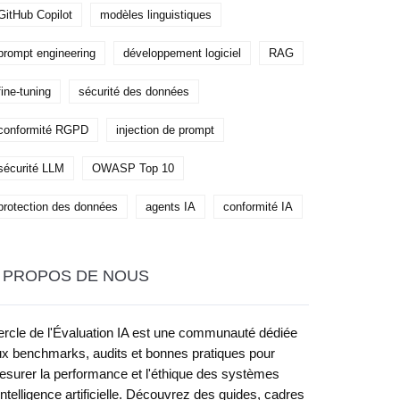
GitHub Copilot
modèles linguistiques
prompt engineering
développement logiciel
RAG
fine-tuning
sécurité des données
conformité RGPD
injection de prompt
sécurité LLM
OWASP Top 10
protection des données
agents IA
conformité IA
 PROPOS DE NOUS
rcle de l'Évaluation IA est une communauté dédiée
x benchmarks, audits et bonnes pratiques pour
surer la performance et l'éthique des systèmes
intelligence artificielle. Découvrez des guides, cadres