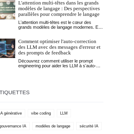
L'attention multi-têtes dans les grands
modèles adaptée au vibe coding.
modèles de langage : Des perspectives
parallèles pour comprendre le langage
L'attention multi-têtes est le cœur des
grands modèles de langage modernes. Elle
permet aux IA de comprendre le langage en
analysant simultanément plusieurs
Comment optimiser l'auto-correction
perspectives contextuelles, ce qui a
révolutionné la traduction, le résumé et les
des LLM avec des messages d'erreur et
conversations en IA.
des prompts de feedback
Découvrez comment utiliser le prompt
engineering pour aider les LLM à s'auto-
corriger. Guide sur les techniques FTR, la
validation JSON et la réduction des erreurs
d'IA.
TIQUETTES
IA générative
vibe coding
LLM
gouvernance IA
modèles de langage
sécurité IA