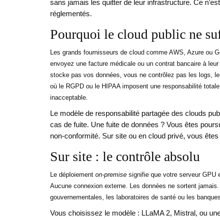
sans jamais les quitter de leur infrastructure. Ce n’e
réglementés.
Pourquoi le cloud public ne suf
Les grands fournisseurs de cloud comme AWS, Azure ou Go
envoyez une facture médicale ou un contrat bancaire à leur 
stocke pas vos données, vous ne contrôlez pas les logs, l
où le RGPD ou le HIPAA imposent une responsabilité totale
inacceptable.
Le modèle de responsabilité partagée des clouds publ
cas de fuite. Une fuite de données ? Vous êtes pours
non-conformité. Sur site ou en cloud privé, vous êtes l
Sur site : le contrôle absolu
Le déploiement
on-premise
signifie que votre serveur GPU e
Aucune connexion externe. Les données ne sortent jamais. C
gouvernementales, les laboratoires de santé ou les banque
Vous choisissez le modèle : LLaMA 2, Mistral, ou un