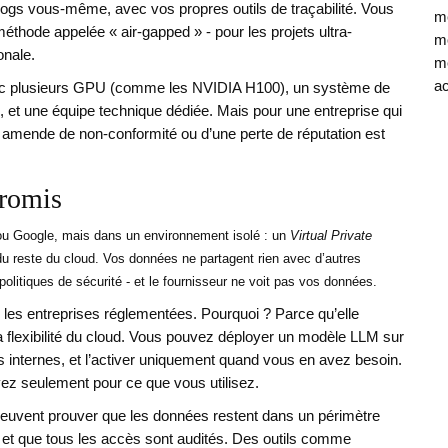
es logs vous-même, avec vos propres outils de traçabilité. Vous
mé
hode appelée « air-gapped » - pour les projets ultra-
mo
onale.
mé
ac
avec plusieurs GPU (comme les NVIDIA H100), un système de
 et une équipe technique dédiée. Mais pour une entreprise qui
ne amende de non-conformité ou d’une perte de réputation est
promis
re ou Google, mais dans un environnement isolé : un
Virtual Private
u reste du cloud. Vos données ne partagent rien avec d’autres
politiques de sécurité - et le fournisseur ne voit pas vos données.
ur les entreprises réglementées. Pourquoi ? Parce qu’elle
 flexibilité du cloud. Vous pouvez déployer un modèle LLM sur
internes, et l’activer uniquement quand vous en avez besoin.
ez seulement pour ce que vous utilisez.
peuvent prouver que les données restent dans un périmètre
, et que tous les accès sont audités. Des outils comme