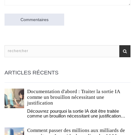
Commentaires
ARTICLES RÉCENTS
Documentation d'abord : Traiter la sortie IA
comme un brouillon nécessitant une
justification
Découvrez pourquoi la sortie IA doit être traitée
comme un brouillon nécessitant une justification
humaine pour garantir une documentation technique
maintenable, précise et alignée avec le contexte
Comment passer des millions aux milliards de
métier.