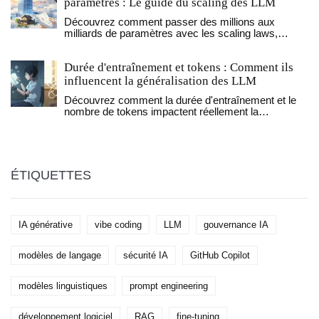
paramètres : Le guide du scaling des LLM
Découvrez comment passer des millions aux
milliards de paramètres avec les scaling laws,
l'infrastructure GPU et les nouvelles stratégies de
RL en 2026.
Durée d'entraînement et tokens : Comment ils
influencent la généralisation des LLM
Découvrez comment la durée d'entraînement et le
nombre de tokens impactent réellement la
généralisation des LLM. Analyse des dernières
recherches d'Apple et du framework Scylla sur la
mémorisation vs le raisonnement.
ÉTIQUETTES
IA générative
vibe coding
LLM
gouvernance IA
modèles de langage
sécurité IA
GitHub Copilot
modèles linguistiques
prompt engineering
développement logiciel
RAG
fine-tuning