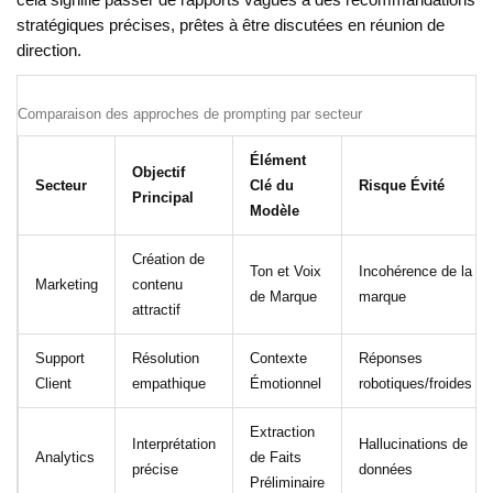
cela signifie passer de rapports vagues à des recommandations
stratégiques précises, prêtes à être discutées en réunion de
direction.
Comparaison des approches de prompting par secteur
Élément
Objectif
Secteur
Clé du
Risque Évité
Principal
Modèle
Création de
Ton et Voix
Incohérence de la
Marketing
contenu
de Marque
marque
attractif
Support
Résolution
Contexte
Réponses
Client
empathique
Émotionnel
robotiques/froides
Extraction
Interprétation
Hallucinations de
Analytics
de Faits
précise
données
Préliminaire