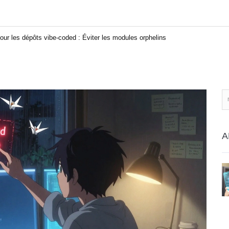
our les dépôts vibe-coded : Éviter les modules orphelins
A