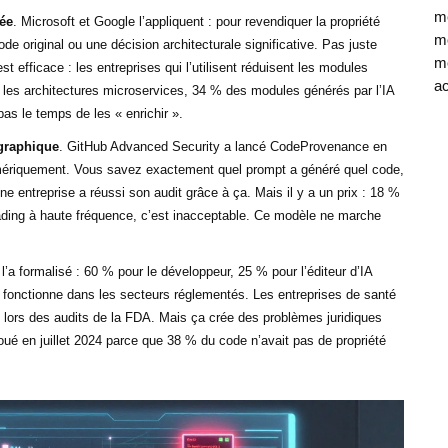
mé
ée
. Microsoft et Google l’appliquent : pour revendiquer la propriété
mo
 original ou une décision architecturale significative. Pas juste
mé
st efficace : les entreprises qui l’utilisent réduisent les modules
ac
 les architectures microservices, 34 % des modules générés par l’IA
pas le temps de les « enrichir ».
graphique
. GitHub Advanced Security a lancé CodeProvenance en
umériquement. Vous savez exactement quel prompt a généré quel code,
e entreprise a réussi son audit grâce à ça. Mais il y a un prix : 18 %
ding à haute fréquence, c’est inacceptable. Ce modèle ne marche
 l’a formalisé : 60 % pour le développeur, 25 % pour l’éditeur d’IA
ui fonctionne dans les secteurs réglementés. Les entreprises de santé
s lors des audits de la FDA. Mais ça crée des problèmes juridiques
oué en juillet 2024 parce que 38 % du code n’avait pas de propriété