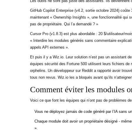
Les outils ne sont pas juste des assistants. Ils deviennent 
GitHub Copilot Enterprise (v4.2, sortie octobre 2024) coûte 
maintenant « Ownership Insights », une fonctionnalité qui
pas de propriétaire. Qui l’a demandé ? »
Cursor Pro (v1.8.3) est plus abordable : 20 $/utilisateur/moi
« Interdire les modules générés sans commentaire explicati
appels API externes ».
Et puis il y a Wiz.io. Leur solution n’est pas un assistant
équipes sécurité des Fortune 500 utilisent leurs fichiers 
orphelins. Un développeur sur Reddit a rapporté avoir trou
tous non revus. Wiz.io les a bloqués avant qu’ils n’atteignen
Comment éviter les modules or
Voici ce que font les équipes qui n’ont pas de problèmes de 
Vous ne déployez jamais de code généré par l’IA sans u
Chaque module doit avoir un propriétaire désigné - même s
».