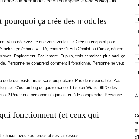
 du code à la demande - ce qu’on appelle le
vibe coding
- ils
et pourquoi ça crée des modules
igne. Vous décrivez ce que vous voulez : « Crée un endpoint pour
n Slack si ça échoue ». L’IA, comme GitHub Copilot ou Cursor, génère
déployez. Rapidement. Facilement. Et puis, trois semaines plus tard, ça
code. Personne ne comprend comment il fonctionne. Personne ne veut
du code qui existe, mais sans propriétaire. Pas de responsable. Pas
ogiciel. C’est un bug de gouvernance. Et selon Wiz.io, 68 % des
ourquoi ? Parce que personne n’a jamais eu à le comprendre. Personne
À
qui fonctionnent (et ceux qui
Ce
au
me
t, chacun avec ses forces et ses faiblesses.
d'