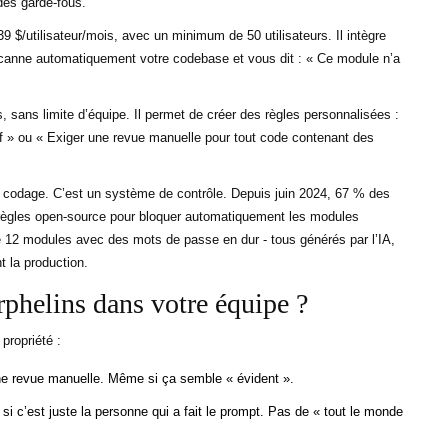
des garde-fous.
39 $/utilisateur/mois, avec un minimum de 50 utilisateurs. Il intègre
 scanne automatiquement votre codebase et vous dit : « Ce module n’a
s, sans limite d’équipe. Il permet de créer des règles personnalisées :
f » ou « Exiger une revue manuelle pour tout code contenant des
 de codage. C’est un système de contrôle. Depuis juin 2024, 67 % des
de règles open-source pour bloquer automatiquement les modules
vé 12 modules avec des mots de passe en dur - tous générés par l’IA,
t la production.
phelins dans votre équipe ?
propriété :
ne revue manuelle. Même si ça semble « évident ».
i c’est juste la personne qui a fait le prompt. Pas de « tout le monde