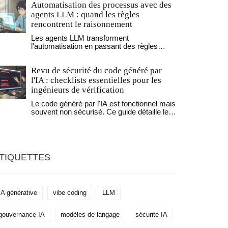
Automatisation des processus avec des
FlashAttention et choisir la bonne stratégie
de quantification pour réduire les coûts
agents LLM : quand les règles
d'inférence.
rencontrent le raisonnement
Les agents LLM transforment
l'automatisation en passant des règles
rigides au raisonnement contextuel.
Découvrez comment ils fonctionnent, leurs
Revu de sécurité du code généré par
avantages réels, leurs limites, et comment
les implémenter sans erreur.
l'IA : checklists essentielles pour les
ingénieurs de vérification
Le code généré par l'IA est fonctionnel mais
souvent non sécurisé. Ce guide détaille les
checklists essentielles pour les ingénieurs
de vérification afin de détecter les
vulnérabilités spécifiques à l'IA, comme les
validations manquantes, les clés API
exposées et les erreurs de contrôle
TIQUETTES
d'accès.
IA générative
vibe coding
LLM
gouvernance IA
modèles de langage
sécurité IA