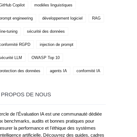
GitHub Copilot
modèles linguistiques
prompt engineering
développement logiciel
RAG
fine-tuning
sécurité des données
conformité RGPD
injection de prompt
sécurité LLM
OWASP Top 10
protection des données
agents IA
conformité IA
 PROPOS DE NOUS
rcle de l'Évaluation IA est une communauté dédiée
x benchmarks, audits et bonnes pratiques pour
surer la performance et l'éthique des systèmes
intelligence artificielle. Découvrez des guides, cadres